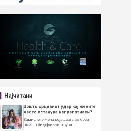
Најчитани
Зошто срцевиот удар кај жените
често останува непрепознаен?
Замислете жена која доаѓа во брза
помош бидејќи чувствува…