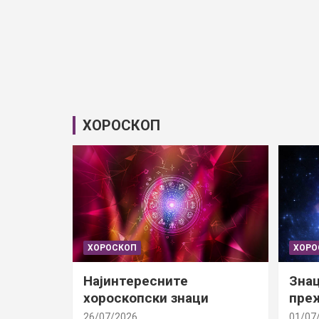
ХОРОСКОП
ХОРОСКОП
ХОРО
Најинтересните
Знац
хороскопски знаци
преж
26/07/2026
01/07