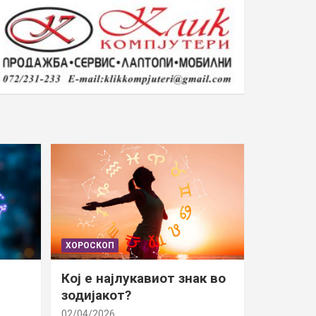
ХОРОСКОП
Кој е најлукавиот знак во
зодијакот?
02/04/2026