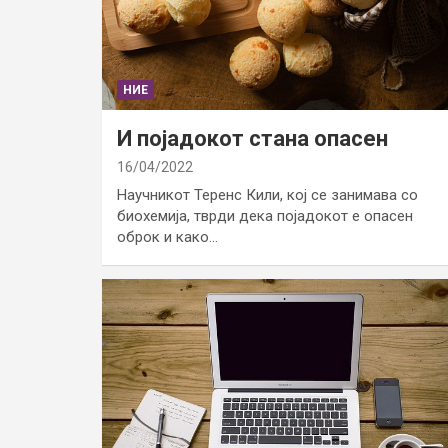
НИЕ
И појадокот стана опасен
16/04/2022
Научникот Теренс Кили, кој се занимава со
биохемија, тврди дека појадокот е опасен
оброк и како…