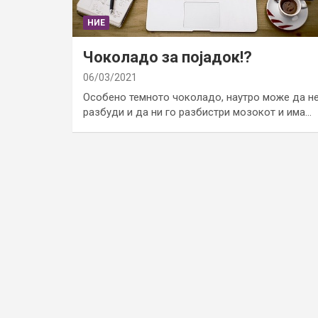
НИЕ
Чоколадо за појадок!?
06/03/2021
Особено темното чоколадо, наутро може да н
разбуди и да ни го разбистри мозокот и има…