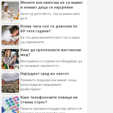
Жените кои никогаш не се мажат
и немаат деца се најсреќни
Уште од детството, таа се мажи како
да ѝ…
Колку часа сон се доволни по
60-тата година?
За тоа дека квалитетниот сон е еден
од најважните…
Како да препознаете вистински
мед?
Многумина со години се обидуваат да
го проверат квалитетот…
Најгрдиот град во светот
Повеќето градови кои имаат лоша
репутација во медиумите
вработуваат…
Како телефонските повици ни
станаа стрес?
Првата причина поради која луѓето сè
помалку сакаат телефонски…