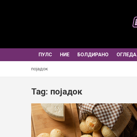
Skip
to
content
ПУЛС
НИЕ
БОЛДИРАНО
ОГЛЕДА
појадок
Tag:
појадок