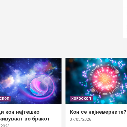
СКОП
ХОРОСКОП
и кои најтешко
Кои се најневерните?
ивуваат во бракот
07/05/2026
/2026