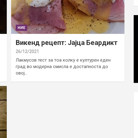
НИЕ
Викенд рецепт: Јајца Беардикт
26/12/2021
Лакмусов тест за тоа колку е културен еден
град во модерна смисла е достапноста до
овој…