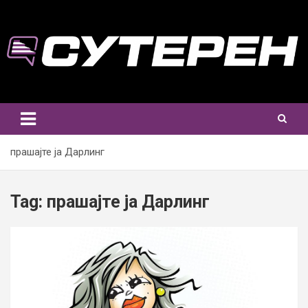
Skip
to
content
прашајте ја Дарлинг
Tag:
прашајте ја Дарлинг