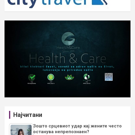
Најчитани
Зошто срцевиот удар кај жените често
останува непрепознаен?