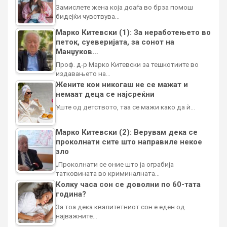
Замислете жена која доаѓа во брза помош
бидејќи чувствува…
Марко Китевски (1): За неработењето во
петок, суеверијата, за сонот на
Манџуков…
Проф. д-р Марко Китевски за тешкотиите во
издавањето на…
Жените кои никогаш не се мажат и
немаат деца се најсреќни
Уште од детството, таа се мажи како да ѝ…
Марко Китевски (2): Верувам дека се
проколнати сите што направиле некое
зло
„Проколнати се оние што ја ограбија
татковината во криминалната…
Колку часа сон се доволни по 60-тата
година?
За тоа дека квалитетниот сон е еден од
најважните…