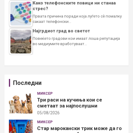
Како телефонските повици ни станаа
стрес?
Првата причина поради која луѓето сè помалку
сакаат телефонски…
Најгрдиот град во светот
Повеќето градови кои имаат лоша репутација
во медиумите вработуваат…
Последни
МИКСЕР
Три раси на кучиња кои се
сметаат за најпослушни
05/08/2026
МИКСЕР
Стар марокански трик може да го