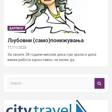
ДАРЛИНГ
Љубовни (само)понижувања
11/11/2020
За своите 28 години мислев дека сум зрела и дека
ваква работа едноставно, не може да…
S
e
a
r
c
h