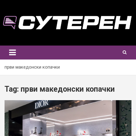
Skip
to
content
први македонски копачки
Tag:
први македонски копачки