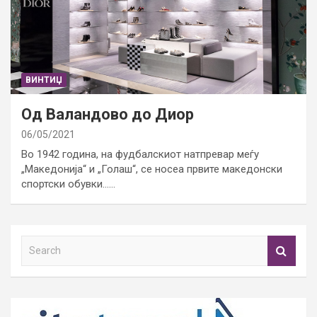
ВИНТИЏ
Од Валандово до Диор
06/05/2021
Во 1942 година, на фудбалскиот натпревар меѓу
„Македонија“ и „Голаш“, се носеа првите македонски
спортски обувки……
S
e
a
r
c
h