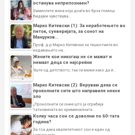
останува непрепознаен?
Замислете жена која доаѓа во брза помош
бидејќи чувствува…
Марко Китевски (1): За неработењето во
петок, суеверијата, за сонот на
Манџуков…
Проф. д-р Марко Китевски за тешкотиите во
издавањето на…
Жените кои никогаш не се мажат и
немаат деца се најсреќни
Уште од детството, таа се мажи како да ѝ…
Марко Китевски (2): Верувам дека се
проколнати сите што направиле некое
зло
„Проколнати се оние што ја ограбија
татковината во криминалната…
Колку часа сон се доволни по 60-тата
година?
За тоа дека квалитетниот сон е еден од
најважните…