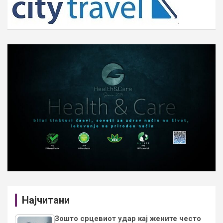
Најчитани
Зошто срцевиот удар кај жените често