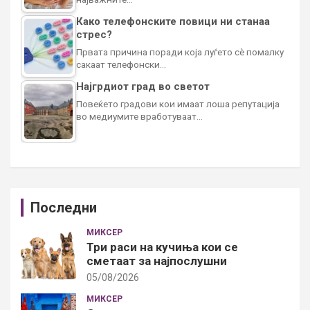
Како телефонските повици ни станаа
стрес?
Првата причина поради која луѓето сè помалку
сакаат телефонски…
Најгрдиот град во светот
Повеќето градови кои имаат лоша репутација
во медиумите вработуваат…
Последни
МИКСЕР
Три раси на кучиња кои се
сметаат за најпослушни
05/08/2026
МИКСЕР