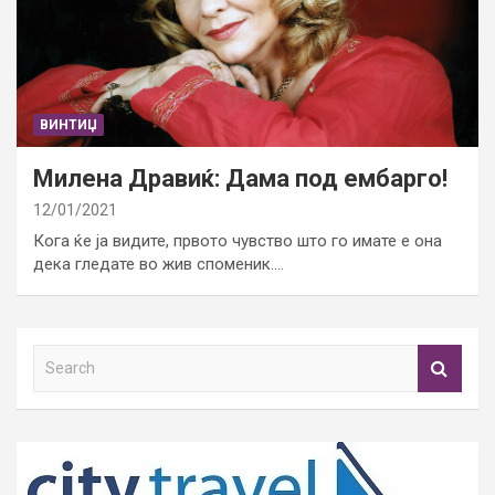
ВИНТИЏ
Милена Дравиќ: Дама под ембарго!
12/01/2021
Кога ќе ја видите, првото чувство што го имате е она
дека гледате во жив споменик.…
S
e
a
r
c
h