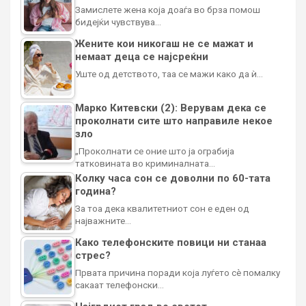
Замислете жена која доаѓа во брза помош
бидејќи чувствува…
Жените кои никогаш не се мажат и
немаат деца се најсреќни
Уште од детството, таа се мажи како да ѝ…
Марко Китевски (2): Верувам дека се
проколнати сите што направиле некое
зло
„Проколнати се оние што ја ограбија
татковината во криминалната…
Колку часа сон се доволни по 60-тата
година?
За тоа дека квалитетниот сон е еден од
најважните…
Како телефонските повици ни станаа
стрес?
Првата причина поради која луѓето сè помалку
сакаат телефонски…