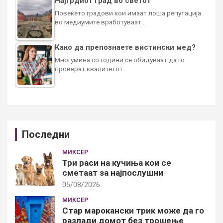
Најгрдиот град во светот
Повеќето градови кои имаат лоша репутација
во медиумите вработуваат…
Како да препознаете вистински мед?
Многумина со години се обидуваат да го
проверат квалитетот…
Последни
МИКСЕР
Три раси на кучиња кои се
сметаат за најпослушни
05/08/2026
МИКСЕР
Стар марокански трик може да го
разлади домот без трошење