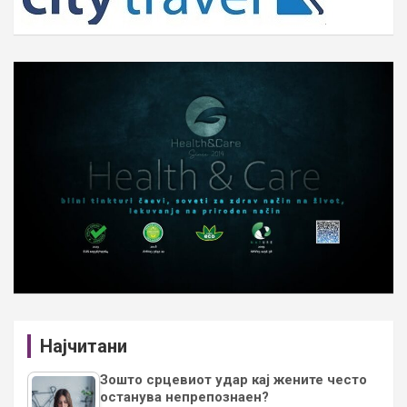
Најчитани
Зошто срцевиот удар кај жените често
останува непрепознаен?