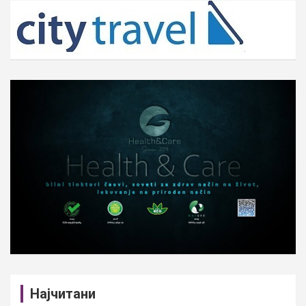
c
h
Најчитани