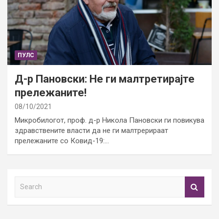
ПУЛС
Д-р Пановски: Не ги малтретирајте
прележаните!
08/10/2021
Микробилогот, проф. д-р Никола Пановски ги повикува
здравствените власти да не ги малтрерираат
прележаните со Ковид-19:…
S
e
a
r