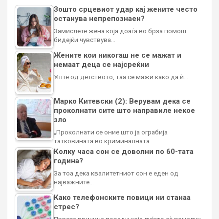
Зошто срцевиот удар кај жените често
останува непрепознаен?
Замислете жена која доаѓа во брза помош
бидејќи чувствува…
Жените кои никогаш не се мажат и
немаат деца се најсреќни
Уште од детството, таа се мажи како да ѝ…
Марко Китевски (2): Верувам дека се
проколнати сите што направиле некое
зло
„Проколнати се оние што ја ограбија
татковината во криминалната…
Колку часа сон се доволни по 60-тата
година?
За тоа дека квалитетниот сон е еден од
најважните…
Како телефонските повици ни станаа
стрес?
Првата причина поради која луѓето сè помалку