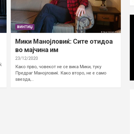
ВИНТИЏ
Мики Манојловиќ: Сите отидоа
во мајчина им
23/12/2020
ќ
Како прво, човекот не се вика Мики, туку
Предраг Манојловиќ. Како второ, не е само
ѕвезда,…