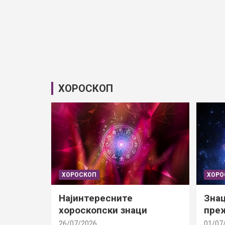
ХОРОСКОП
ХОРОСКОП
ХОРО
Најинтересните
Знац
хороскопски знаци
преж
26/07/2026
01/07