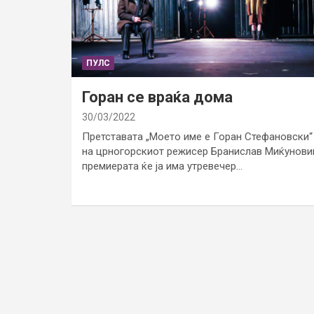
ПУЛС
Горан се враќа дома
30/03/2022
Претставата „Моето име е Горан Стефановски“
на црногорскиот режисер Бранислав Миќунови
премиерата ќе ја има утревечер…