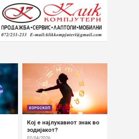
ХОРОСКОП
Кој е најлукавиот знак во
зодијакот?
02/04/2026