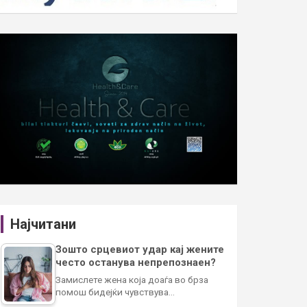
Најчитани
Зошто срцевиот удар кај жените
често останува непрепознаен?
Замислете жена која доаѓа во брза
помош бидејќи чувствува…