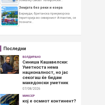
Земјата без реки и езера
Бермуди, британска прекуморска
територија во северниот Атлантик, се
познати…
Последни
БОЛДИРАНО
Синиша Кашавелски:
Уметноста нема
националност, но јас
секогаш ќе бидам
македонски уметник
07/08/2026
МИКСЕР
кој е осмиот континент?