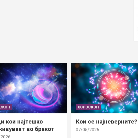
СКОП
ХОРОСКОП
и кои најтешко
Кои се најневерните?
ивуваат во бракот
07/05/2026
/2026