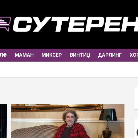
ЛО
МАМАН
МИКСЕР
ВИНТИЏ
ДАРЛИНГ
ХО