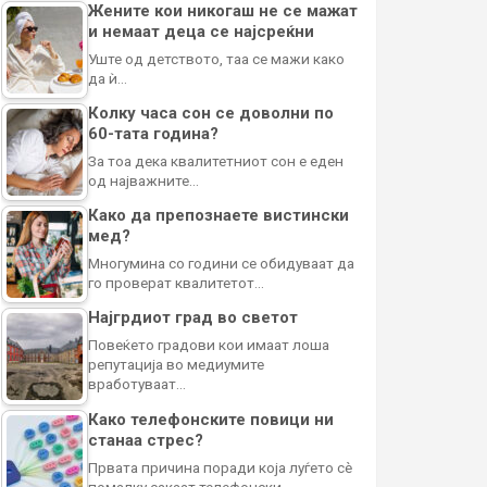
Жените кои никогаш не се мажат
и немаат деца се најсреќни
Уште од детството, таа се мажи како
да ѝ…
Колку часа сон се доволни по
60-тата година?
За тоа дека квалитетниот сон е еден
од најважните…
Како да препознаете вистински
мед?
Многумина со години се обидуваат да
го проверат квалитетот…
Најгрдиот град во светот
Повеќето градови кои имаат лоша
репутација во медиумите
вработуваат…
Како телефонските повици ни
станаа стрес?
Првата причина поради која луѓето сè
помалку сакаат телефонски…