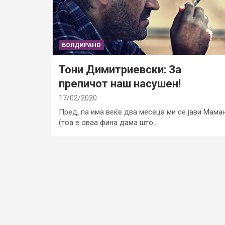
БОЛДИРАНО
Тони Димитриевски: За
препичот наш насушен!
17/02/2020
Пред, па има веќе два месеца ми се јави Мама
(тоа е оваа фина дама што…