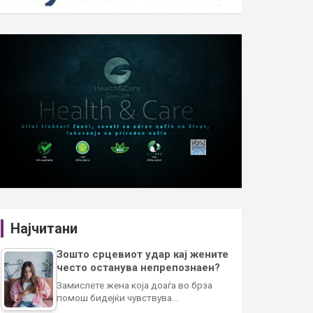
Најчитани
Зошто срцевиот удар кај жените
често останува непрепознаен?
Замислете жена која доаѓа во брза
помош бидејќи чувствува…