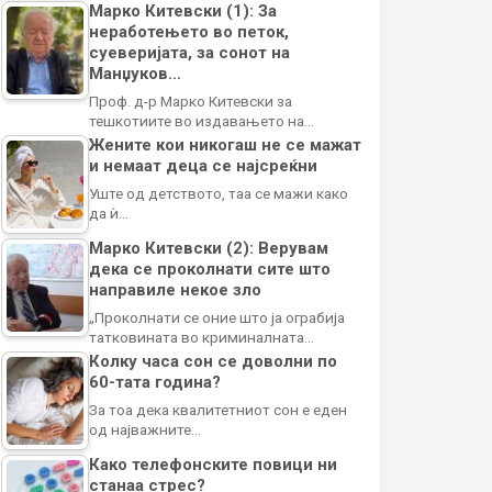
Марко Китевски (1): За
неработењето во петок,
суеверијата, за сонот на
Манџуков…
Проф. д-р Марко Китевски за
тешкотиите во издавањето на…
Жените кои никогаш не се мажат
и немаат деца се најсреќни
Уште од детството, таа се мажи како
да ѝ…
Марко Китевски (2): Верувам
дека се проколнати сите што
направиле некое зло
„Проколнати се оние што ја ограбија
татковината во криминалната…
Колку часа сон се доволни по
60-тата година?
За тоа дека квалитетниот сон е еден
од најважните…
Како телефонските повици ни
станаа стрес?