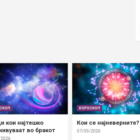
СКОП
ХОРОСКОП
и кои најтешко
Кои се најневерните?
ивуваат во бракот
07/05/2026
/2026