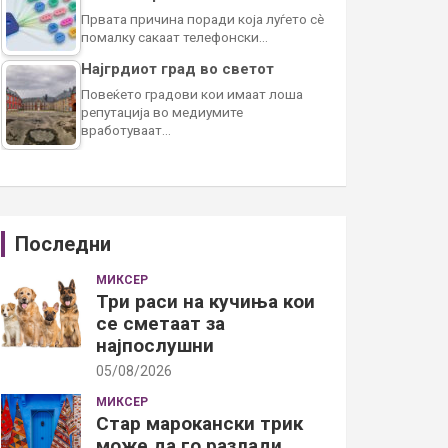
Првата причина поради која луѓето сè
помалку сакаат телефонски…
Најгрдиот град во светот
Повеќето градови кои имаат лоша
репутација во медиумите
вработуваат…
Последни
МИКСЕР
Три раси на кучиња кои
се сметаат за
најпослушни
05/08/2026
МИКСЕР
Стар марокански трик
може да го разлади