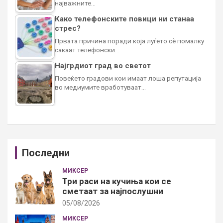
најважните…
Како телефонските повици ни станаа
стрес?
Првата причина поради која луѓето сè помалку
сакаат телефонски…
Најгрдиот град во светот
Повеќето градови кои имаат лоша репутација
во медиумите вработуваат…
Последни
МИКСЕР
Три раси на кучиња кои се
сметаат за најпослушни
05/08/2026
МИКСЕР