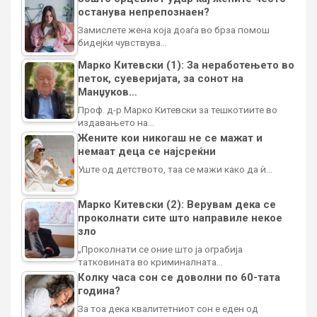
останува непрепознаен?
Замислете жена која доаѓа во брза помош
бидејќи чувствува…
Марко Китевски (1): За неработењето во
петок, суеверијата, за сонот на
Манџуков…
Проф. д-р Марко Китевски за тешкотиите во
издавањето на…
Жените кои никогаш не се мажат и
немаат деца се најсреќни
Уште од детството, таа се мажи како да ѝ…
Марко Китевски (2): Верувам дека се
проколнати сите што направиле некое
зло
„Проколнати се оние што ја ограбија
татковината во криминалната…
Колку часа сон се доволни по 60-тата
година?
За тоа дека квалитетниот сон е еден од