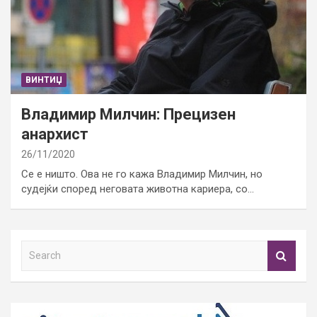
ВИНТИЏ
Владимир Милчин: Прецизен
анархист
26/11/2020
Се е ништо. Ова не го кажа Владимир Милчин, но
судејќи според неговата животна кариера, со…
S
e
a
r
c