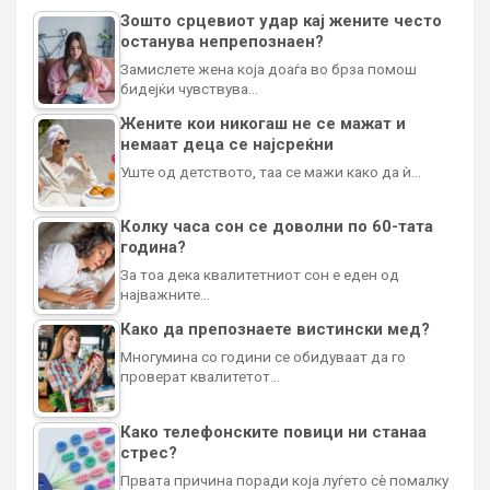
Зошто срцевиот удар кај жените често
останува непрепознаен?
Замислете жена која доаѓа во брза помош
бидејќи чувствува…
Жените кои никогаш не се мажат и
немаат деца се најсреќни
Уште од детството, таа се мажи како да ѝ…
Колку часа сон се доволни по 60-тата
година?
За тоа дека квалитетниот сон е еден од
најважните…
Како да препознаете вистински мед?
Многумина со години се обидуваат да го
проверат квалитетот…
Како телефонските повици ни станаа
стрес?
Првата причина поради која луѓето сè помалку