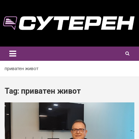
Skip
to
content
приватен живот
Tag:
приватен живот