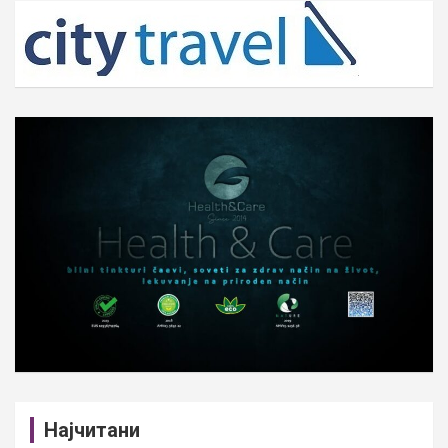
c
h
Најчитани