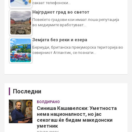
сакаат телефонски…
Најгрдиот град во светот
Повеќето градови кои имаат лоша репутација
во медиумите вработуваат…
Земјата без реки и езера
Бермуди, британска прекуморска територија во
северниот Атлантик, се познати…
Последни
БОЛДИРАНО
Синиша Кашавелски: Уметноста
нема националност, но јас
секогаш ќе бидам македонски
уметник