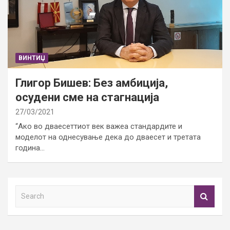
ВИНТИЏ
Глигор Бишев: Без амбиција,
осудени сме на стагнација
27/03/2021
“Ако во дваесеттиот век важеа стандардите и
моделот на однесување дека до дваесет и третата
година…
S
e
a
r