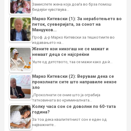
Замислете жена која доаѓа во брза помош
бидејќи чувствува…
Марко Китевски (1): За неработењето во
петок, суеверијата, за сонот на
Манџуков…
Проф. д-р Марко Китевски за тешкотиите во
издавањето на…
Жените кои никогаш не се мажат и
немаат деца се најсреќни
Уште од детството, таа се мажи како да ѝ…
Марко Китевски (2): Верувам дека се
проколнати сите што направиле некое
зло
„Проколнати се оние што ја ограбија
татковината во криминалната…
Колку часа сон се доволни по 60-тата
година?
За тоа дека квалитетниот сон е еден од
најважните…