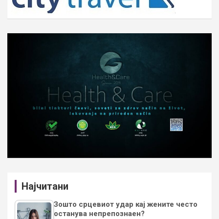
Најчитани
Зошто срцевиот удар кај жените често
останува непрепознаен?