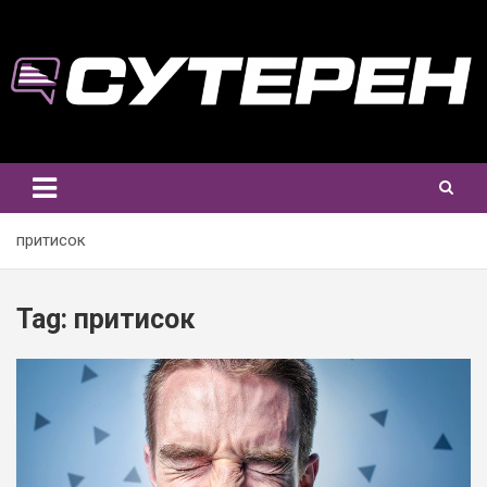
Skip
to
content
притисок
Tag:
притисок