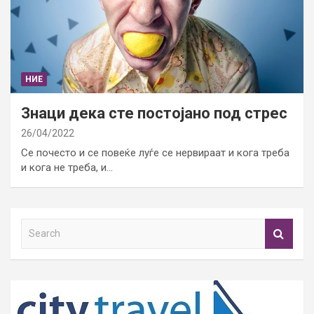
НИЕ
Знаци дека сте постојано под стрес
26/04/2022
Се почесто и се повеќе луѓе се нервираат и кога треба
и кога не треба, и…
S
e
a
r
c
h