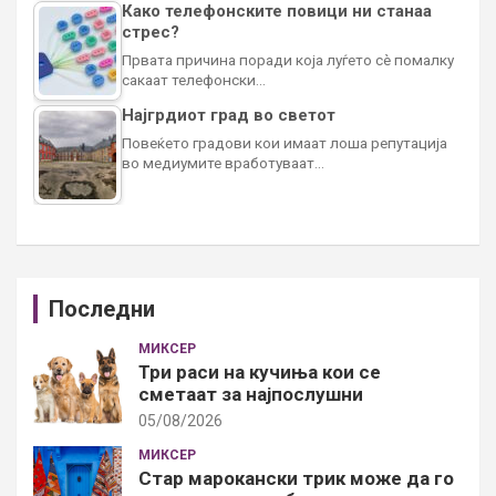
Како телефонските повици ни станаа
стрес?
Првата причина поради која луѓето сè помалку
сакаат телефонски…
Најгрдиот град во светот
Повеќето градови кои имаат лоша репутација
во медиумите вработуваат…
Последни
МИКСЕР
Три раси на кучиња кои се
сметаат за најпослушни
05/08/2026
МИКСЕР
Стар марокански трик може да го