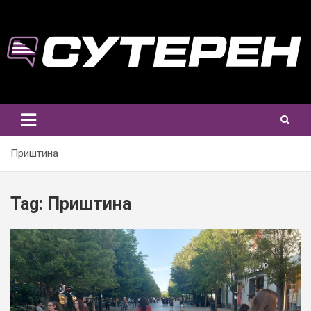
Skip
to
content
Приштина
Tag:
Приштина