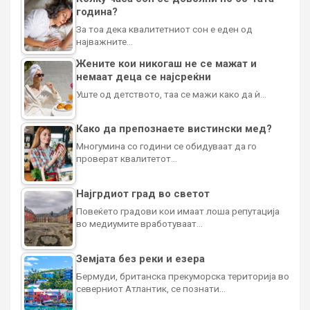
година?
За тоа дека квалитетниот сон е еден од
најважните…
Жените кои никогаш не се мажат и
немаат деца се најсреќни
Уште од детството, таа се мажи како да ѝ…
Како да препознаете вистински мед?
Многумина со години се обидуваат да го
проверат квалитетот…
Најгрдиот град во светот
Повеќето градови кои имаат лоша репутација
во медиумите вработуваат…
Земјата без реки и езера
Бермуди, британска прекуморска територија во
северниот Атлантик, се познати…