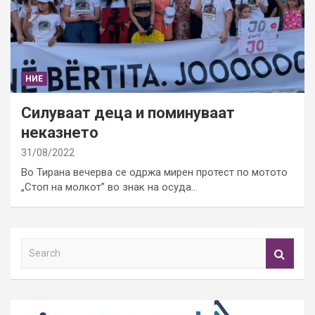
НИЕ
Силуваат деца и поминуваат
неказнето
31/08/2022
Во Тирана вечерва се одржа мирен протест по мотото
„Стоп на молкот” во знак на осуда…
S
e
a
r
c