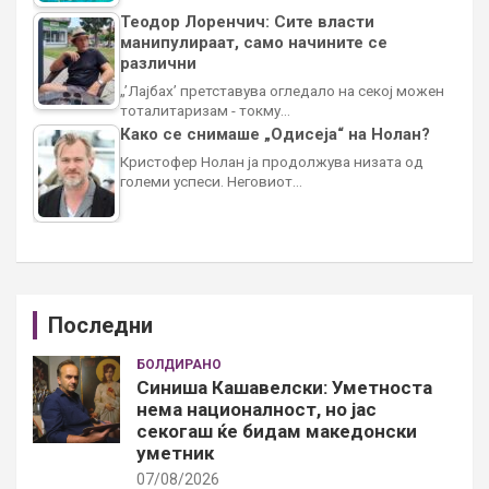
Теодор Лоренчич: Сите власти
манипулираат, само начините се
различни
„’Лајбах’ претставува огледало на секој можен
тоталитаризам - токму…
Како се снимаше „Одисеја“ на Нолан?
Кристофер Нолан ја продолжува низата од
големи успеси. Неговиот…
Последни
БОЛДИРАНО
Синиша Кашавелски: Уметноста
нема националност, но јас
секогаш ќе бидам македонски
уметник
07/08/2026