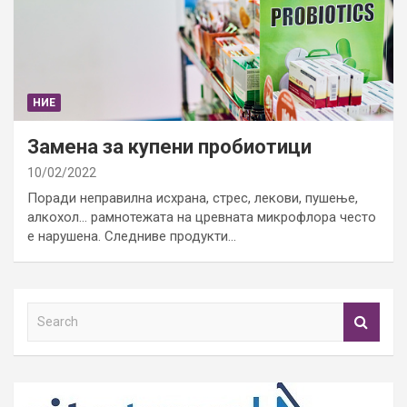
НИЕ
Замена за купени пробиотици
10/02/2022
Поради неправилна исхрана, стрес, лекови, пушење,
алкохол… рамнотежата на цревната микрофлора често
е нарушена. Следниве продукти…
S
e
a
r
c
h