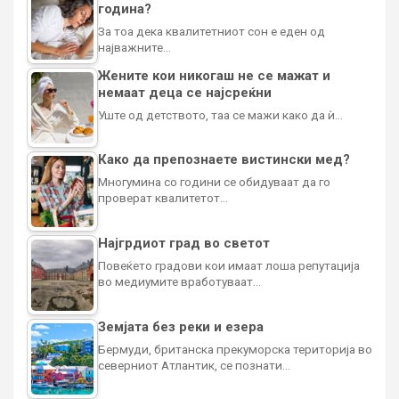
година?
За тоа дека квалитетниот сон е еден од
најважните…
Жените кои никогаш не се мажат и
немаат деца се најсреќни
Уште од детството, таа се мажи како да ѝ…
Како да препознаете вистински мед?
Многумина со години се обидуваат да го
проверат квалитетот…
Најгрдиот град во светот
Повеќето градови кои имаат лоша репутација
во медиумите вработуваат…
Земјата без реки и езера
Бермуди, британска прекуморска територија во
северниот Атлантик, се познати…