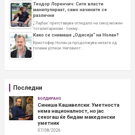
Теодор Лоренчич: Сите власти
манипулираат, само начините се
различни
„’Лајбах’ претставува огледало на секој можен
тоталитаризам - токму…
Како се снимаше „Одисеја“ на Нолан?
Кристофер Нолан ја продолжува низата од
големи успеси. Неговиот…
Последни
БОЛДИРАНО
Синиша Кашавелски: Уметноста
нема националност, но јас
секогаш ќе бидам македонски
уметник
07/08/2026