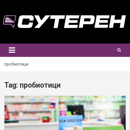
Skip
to
content
пробиотици
Tag:
пробиотици