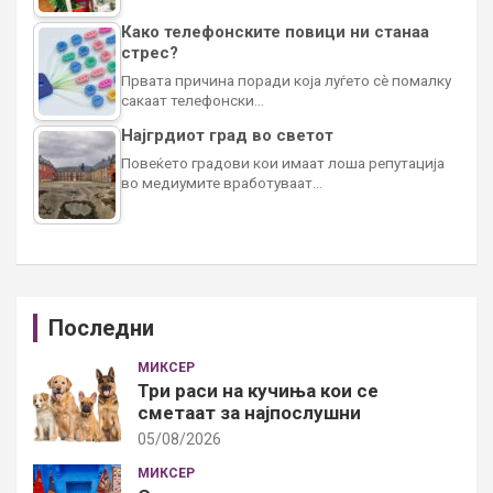
Како телефонските повици ни станаа
стрес?
Првата причина поради која луѓето сè помалку
сакаат телефонски…
Најгрдиот град во светот
Повеќето градови кои имаат лоша репутација
во медиумите вработуваат…
Последни
МИКСЕР
Три раси на кучиња кои се
сметаат за најпослушни
05/08/2026
МИКСЕР