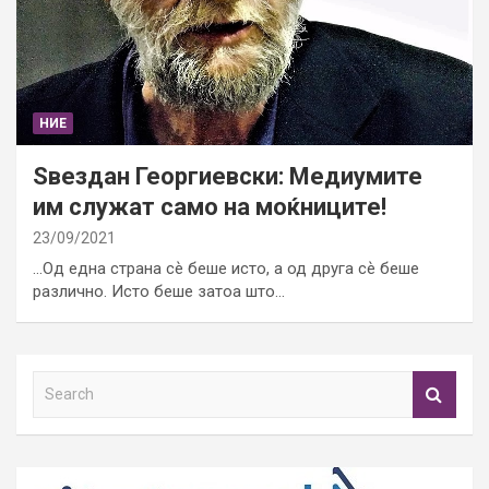
НИЕ
Ѕвездан Георгиевски: Медиумите
им служат само на моќниците!
23/09/2021
…Од една страна сѐ беше исто, а од друга сѐ беше
различно. Исто беше затоа што…
S
e
a
r
c