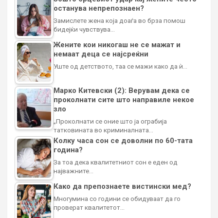
останува непрепознаен?
Замислете жена која доаѓа во брза помош
бидејќи чувствува…
Жените кои никогаш не се мажат и
немаат деца се најсреќни
Уште од детството, таа се мажи како да ѝ…
Марко Китевски (2): Верувам дека се
проколнати сите што направиле некое
зло
„Проколнати се оние што ја ограбија
татковината во криминалната…
Колку часа сон се доволни по 60-тата
година?
За тоа дека квалитетниот сон е еден од
најважните…
Како да препознаете вистински мед?
Многумина со години се обидуваат да го
проверат квалитетот…