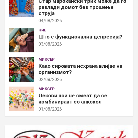
Стар марокански трик може да го
разлади домот без трошење
струја
04/08/2026
НИЕ
Што е функционална депресија?
03/08/2026
МИКСЕР
Како сировата исхрана влијае на
организмот?
02/08/2026
МИКСЕР
Лекови кои не смеат да се
комбинираат со алкохол
01/08/2026