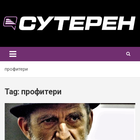
Skip
to
content
профитери
Tag:
профитери