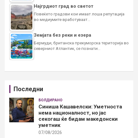
Најгрдиот град во светот
Повеќето градови кои имаат лоша репутација
во медиумите вработуваат…
Земјата без реки и езера
Бермуди, британска прекуморска територија во
северниот Атлантик, се познати…
Последни
БОЛДИРАНО
Синиша Кашавелски: Уметноста
нема националност, но јас
секогаш ќе бидам македонски
уметник
07/08/2026