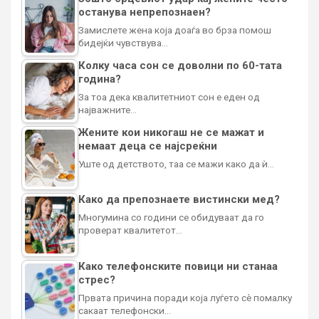
останува непрепознаен?
Замислете жена која доаѓа во брза помош
бидејќи чувствува…
Колку часа сон се доволни по 60-тата
година?
За тоа дека квалитетниот сон е еден од
најважните…
Жените кои никогаш не се мажат и
немаат деца се најсреќни
Уште од детството, таа се мажи како да ѝ…
Како да препознаете вистински мед?
Многумина со години се обидуваат да го
проверат квалитетот…
Како телефонските повици ни станаа
стрес?
Првата причина поради која луѓето сè помалку
сакаат телефонски…