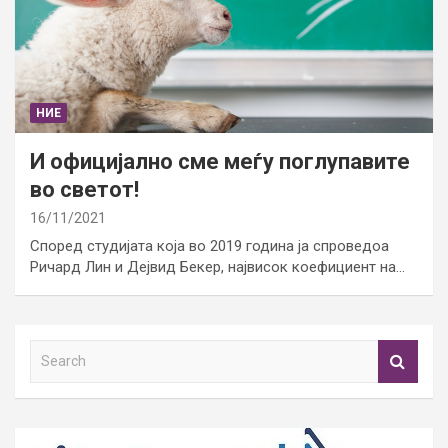
НИЕ
И официјално сме меѓу поглупавите
во светот!
16/11/2021
Според студијата која во 2019 година ја спроведоа
Ричард Лин и Дејвид Бекер, највисок коефициент на…
S
e
a
r
c