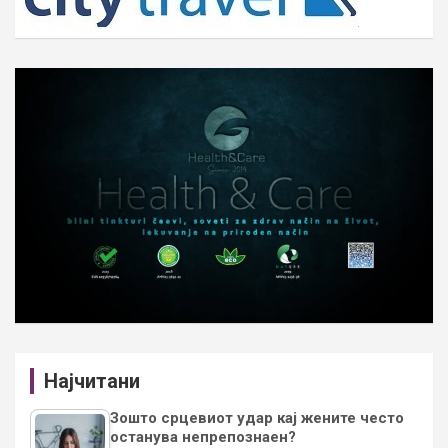
Најчитани
Зошто срцевиот удар кај жените често
останува непрепознаен?