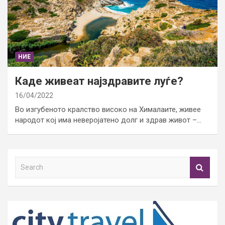
НИЕ
Каде живеат најздравите луѓе?
16/04/2022
Во изгубеното кралство високо на Хималаите, живее
народот кој има неверојатено долг и здрав живот –…
S
e
a
r
c
h