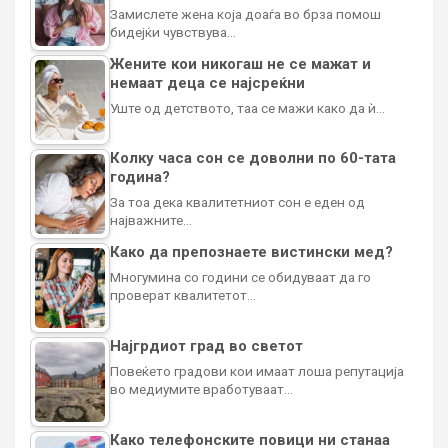
Замислете жена која доаѓа во брза помош
бидејќи чувствува…
Жените кои никогаш не се мажат и
немаат деца се најсреќни
Уште од детството, таа се мажи како да ѝ…
Колку часа сон се доволни по 60-тата
година?
За тоа дека квалитетниот сон е еден од
најважните…
Како да препознаете вистински мед?
Многумина со години се обидуваат да го
проверат квалитетот…
Најгрдиот град во светот
Повеќето градови кои имаат лоша репутација
во медиумите вработуваат…
Како телефонските повици ни станаа