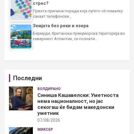
стрес?
Првата причина поради која луѓето сè помалку
сакаат телефонски…
Земјата без реки и езера
Бермуди, британска прекуморска територија во
северниот Атлантик, се познати…
Последни
БОЛДИРАНО
Синиша Кашавелски: Уметноста
нема националност, но јас
секогаш ќе бидам македонски
уметник
07/08/2026
МИКСЕР