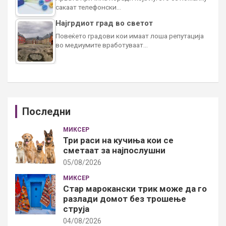
сакаат телефонски…
Најгрдиот град во светот
Повеќето градови кои имаат лоша репутација
во медиумите вработуваат…
Последни
МИКСЕР
Три раси на кучиња кои се
сметаат за најпослушни
05/08/2026
МИКСЕР
Стар марокански трик може да го
разлади домот без трошење
струја
04/08/2026