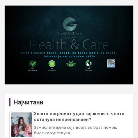
Најчитани
Зошто срцевиот удар кај жените често
останува непрепознаен?
Замислете жена која доаѓа во брза помош
бидејќи чувствува…