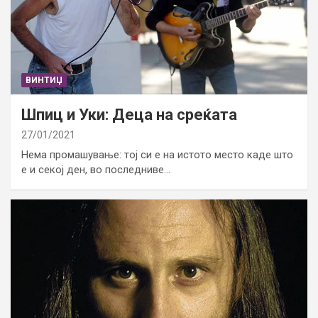
ВИНТИЏ
Шпиц и Уки: Деца на среќата
27/01/2021
Нема промашување: тој си е на истото место каде што
е и секој ден, во последниве…