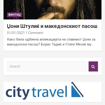
ВИНТИЏ
Џони Штулиќ и македонскиот пасош
01/01/2021
1 Comment
Како била одбиена апликацијата на славниот Џони за
македонски пасош? Борис Тадиќ и Стипе Месиќ му…
S
e
a
r
c
h