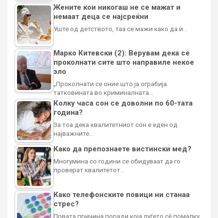
Жените кои никогаш не се мажат и
немаат деца се најсреќни
Уште од детството, таа се мажи како да ѝ…
Марко Китевски (2): Верувам дека се
проколнати сите што направиле некое
зло
„Проколнати се оние што ја ограбија
татковината во криминалната…
Колку часа сон се доволни по 60-тата
година?
За тоа дека квалитетниот сон е еден од
најважните…
Како да препознаете вистински мед?
Многумина со години се обидуваат да го
проверат квалитетот…
Како телефонските повици ни станаа
стрес?
Првата причина поради која луѓето сè помалку