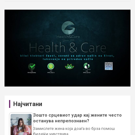
Најчитани
Зошто срцевиот удар кај жените често
останува непрепознаен?
Замислете жена која доаѓа во брза помош
бидејќи чувствува…