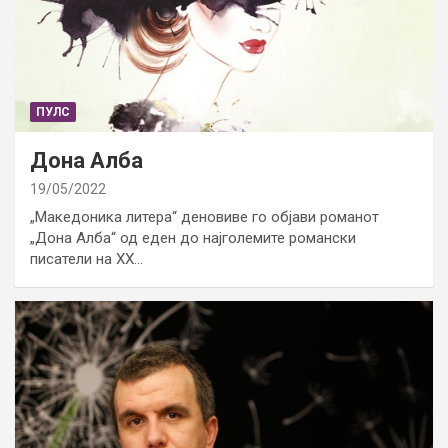
ПУЛС
Дона Алба
19/05/2022
„Македоника литера“ деновиве го објави романот
„Дона Алба“ од еден до најголемите романски
писатели на ХХ…