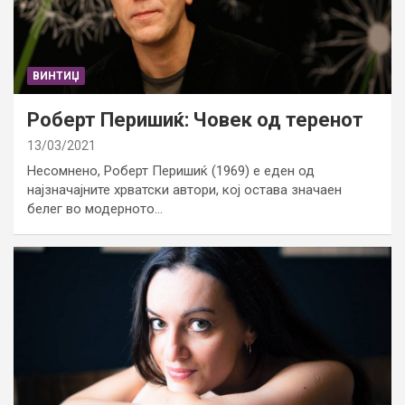
ВИНТИЏ
Роберт Перишиќ: Човек од теренот
13/03/2021
Несомнено, Роберт Перишиќ (1969) е еден од
најзначајните хрватски автори, кој остава значаен
белег во модерното…