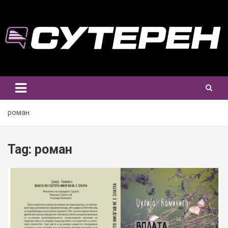
Skip
to
content
роман
Tag:
роман