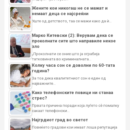
Жените кои никогаш не се мажат и
немаат деца се најсреќни
Уште од детството, таа се мажи како да ѝ…
Марко Китевски (2): Верувам дека се
проколнати сите што направиле некое
зло
„Проколнати се оние што ја ограбија
татковината во криминалната…
Колку часа сон се доволни по 60-тата
година?
За тоа дека квалитетниот сон е еден од
најважните…
Како телефонските повици ни станаа
стрес?
Првата причина поради која луѓето сè помалку
сакаат телефонски…
Најгрдиот град во светот
Повеќето градови кои имаат лоша репутација