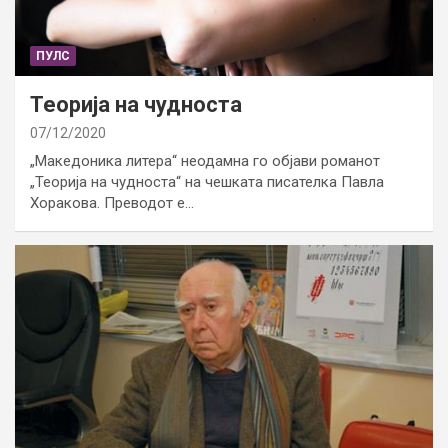
ПУЛС
Теорија на чудноста
07/12/2020
„Македоника литера“ неодамна го објави романот
„Теорија на чудноста“ на чешката писателка Павла
Хоракова. Преводот е…