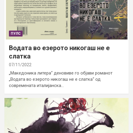
ПУЛС
Водата во езерото никогаш не е
слатка
07/11/2022
„Македоника литера“ деновиве го објави романот
„Водата во езерото никогаш не е слатка“ од
современата италијанска…