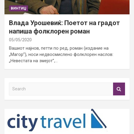
ВИНТИЏ
Влада Урошевиќ: Поетот на градот
напиша фолклорен роман
05/05/2020
Вашиот најнов, петти по ред, роман (издание на
„Магор”), носи недвосмислено фолклорен наслов:
„Невестата на змејот”,…
S
e
a
r
c
h