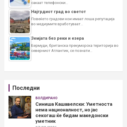
сакаат телефонски…
Најгрдиот град во светот
Повеќето градови кои имаат лоша репутација
во медиумите вработуваат…
Земјата без реки и езера
Бермуди, британска прекуморска територија во
северниот Атлантик, се познати…
Последни
БОЛДИРАНО
Синиша Кашавелски: Уметноста
нема националност, но јас
секогаш ќе бидам македонски
уметник