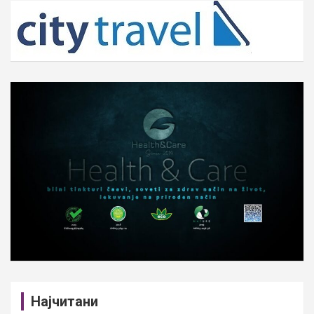
c
h
Најчитани