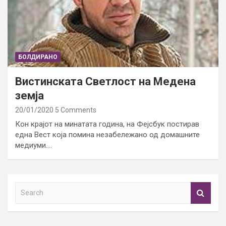
БОЛДИРАНО
Вистинската Светлост на Медена
земја
20/01/2020
5 Comments
Кон крајот на минатата година, на Фејсбук постирав
една Вест која помина незабележано од домашните
медиуми.…
S
e
a
r