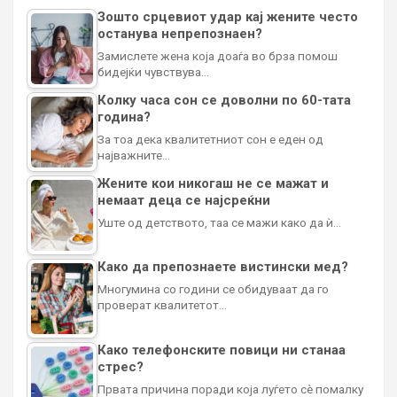
Зошто срцевиот удар кај жените често
останува непрепознаен?
Замислете жена која доаѓа во брза помош
бидејќи чувствува…
Колку часа сон се доволни по 60-тата
година?
За тоа дека квалитетниот сон е еден од
најважните…
Жените кои никогаш не се мажат и
немаат деца се најсреќни
Уште од детството, таа се мажи како да ѝ…
Како да препознаете вистински мед?
Многумина со години се обидуваат да го
проверат квалитетот…
Како телефонските повици ни станаа
стрес?
Првата причина поради која луѓето сè помалку