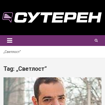
Skip
to
content
„Светлост“
Tag:
„Светлост“