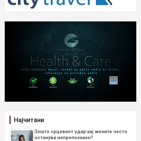
Најчитани
Зошто срцевиот удар кај жените често
останува непрепознаен?