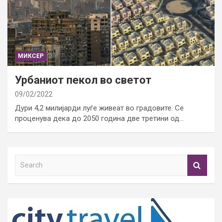
МИКСЕР
Урбаниот пекол во светот
09/02/2022
Дури 4,2 милијарди луѓе живеат во градовите. Се
проценува дека до 2050 година две третини од…
S
e
a
r
c
h