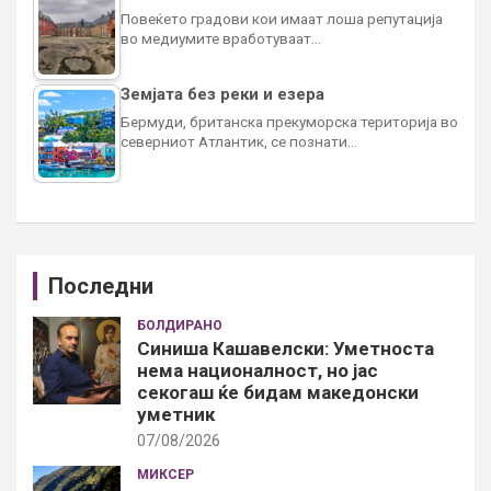
Повеќето градови кои имаат лоша репутација
во медиумите вработуваат…
Земјата без реки и езера
Бермуди, британска прекуморска територија во
северниот Атлантик, се познати…
Последни
БОЛДИРАНО
Синиша Кашавелски: Уметноста
нема националност, но јас
секогаш ќе бидам македонски
уметник
07/08/2026
МИКСЕР