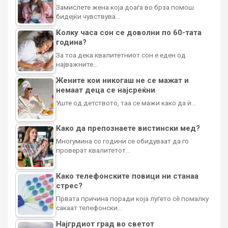
Замислете жена која доаѓа во брза помош
бидејќи чувствува…
Колку часа сон се доволни по 60-тата
година?
За тоа дека квалитетниот сон е еден од
најважните…
Жените кои никогаш не се мажат и
немаат деца се најсреќни
Уште од детството, таа се мажи како да ѝ…
Како да препознаете вистински мед?
Многумина со години се обидуваат да го
проверат квалитетот…
Како телефонските повици ни станаа
стрес?
Првата причина поради која луѓето сè помалку
сакаат телефонски…
Најгрдиот град во светот