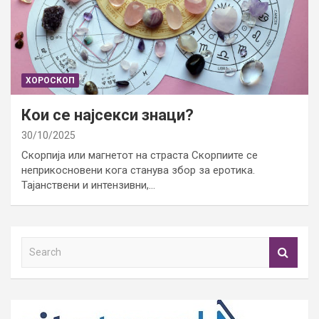
ХОРОСКОП
Кои се најсекси знаци?
30/10/2025
Скорпија или магнетот на страста Скорпиите се
неприкосновени кога станува збор за еротика.
Тајанствени и интензивни,…
S
e
a
r
c
h