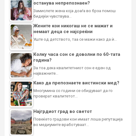
останува непрепознаен?
Замислете жена која доаѓа во брза помош
бидејќи чувствува…
Жените кои никогаш не се мажат и
немаат деца се најсреќни
Уште од детството, таа се мажи како да ѝ…
Колку часа сон се доволни по 60-тата
година?
За тоа дека квалитетниот сон е еден од
најважните…
Како да препознаете вистински мед?
Многумина со години се обидуваат да го
проверат квалитетот…
Најгрдиот град во светот
Повеќето градови кои имаат лоша репутација
во медиумите вработуваат…