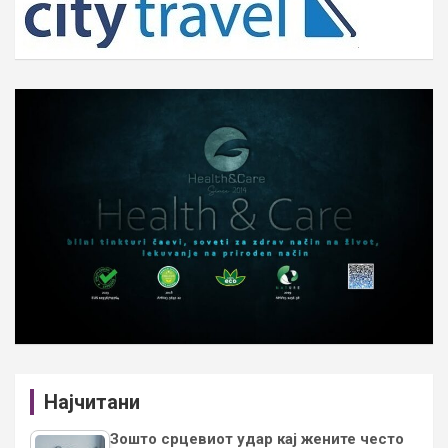
Најчитани
Зошто срцевиот удар кај жените често