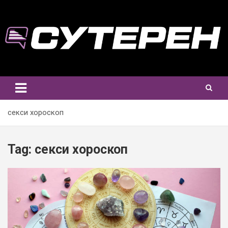
Skip
to
content
секси хороскоп
Tag:
секси хороскоп