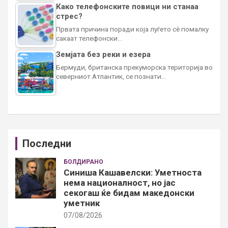
Како телефонските повици ни станаа
стрес?
Првата причина поради која луѓето сè помалку
сакаат телефонски…
Земјата без реки и езера
Бермуди, британска прекуморска територија во
северниот Атлантик, се познати…
Последни
БОЛДИРАНО
Синиша Кашавелски: Уметноста
нема националност, но јас
секогаш ќе бидам македонски
уметник
07/08/2026