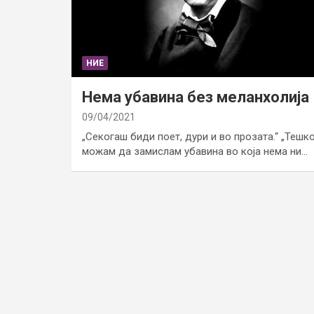
НИЕ
Нема убавина без меланхолија
09/04/2021
„Секогаш биди поет, дури и во прозата.“ „Тешк
можам да замислам убавина во која нема ни…