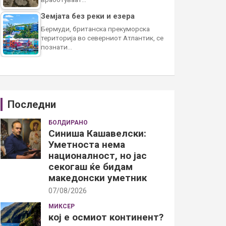
Земјата без реки и езера
Бермуди, британска прекуморска
територија во северниот Атлантик, се
познати…
Последни
БОЛДИРАНО
Синиша Кашавелски:
Уметноста нема
националност, но јас
секогаш ќе бидам
македонски уметник
07/08/2026
МИКСЕР
кој е осмиот континент?