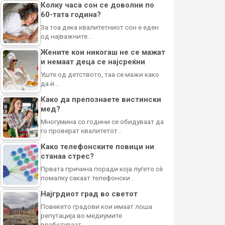
Колку часа сон се доволни по
60-тата година?
За тоа дека квалитетниот сон е еден
од најважните…
Жените кои никогаш не се мажат
и немаат деца се најсреќни
Уште од детството, таа се мажи како
да ѝ…
Како да препознаете вистински
мед?
Многумина со години се обидуваат да
го проверат квалитетот…
Како телефонските повици ни
станаа стрес?
Првата причина поради која луѓето сè
помалку сакаат телефонски…
Најгрдиот град во светот
Повеќето градови кои имаат лоша
репутација во медиумите
вработуваат…