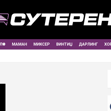
ЛО
МАМАН
МИКСЕР
ВИНТИЏ
ДАРЛИНГ
ХО