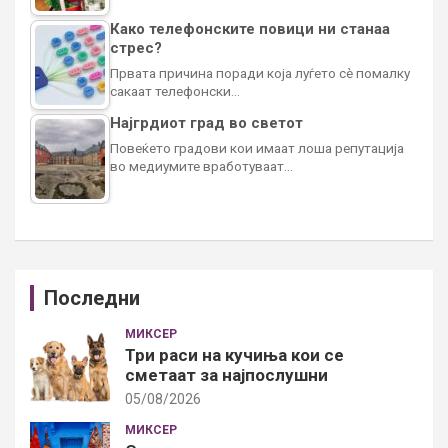
Како телефонските повици ни станаа
стрес?
Првата причина поради која луѓето сè помалку
сакаат телефонски…
Најгрдиот град во светот
Повеќето градови кои имаат лоша репутација
во медиумите вработуваат…
Последни
МИКСЕР
Три раси на кучиња кои се
сметаат за најпослушни
05/08/2026
МИКСЕР