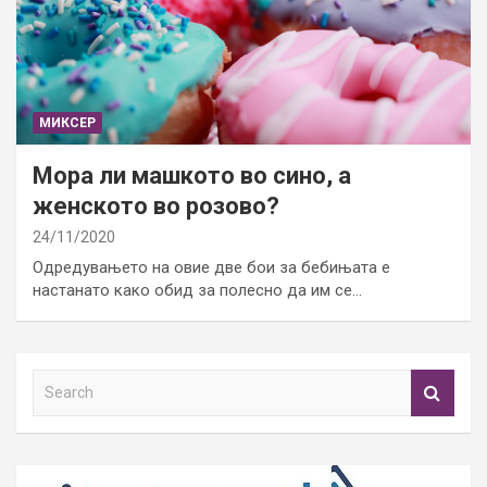
МИКСЕР
Мора ли машкото во сино, а
женското во розово?
24/11/2020
Одредувањето на овие две бои за бебињата е
настанато како обид за полесно да им се…
S
e
a
r
c