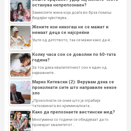
останува непрепознаен?
Замислете жена која доаѓа во брза помош
бидејќи чувствува…
Жените кои никогаш не се мажат и
немаат деца се најсреќни
Уште од детството, таа се мажи како да ѝ…
Колку часа сон се доволни по 60-тата
година?
За тоа дека квалитетниот сон е еден од
најважните…
Марко Китевски (2): Верувам дека се
проколнати сите што направиле некое
зло
„Проколнати се оние што ја ограбија
татковината во криминалната…
Како да препознаете вистински мед?
Многумина со години се обидуваат да го
проверат квалитетот…