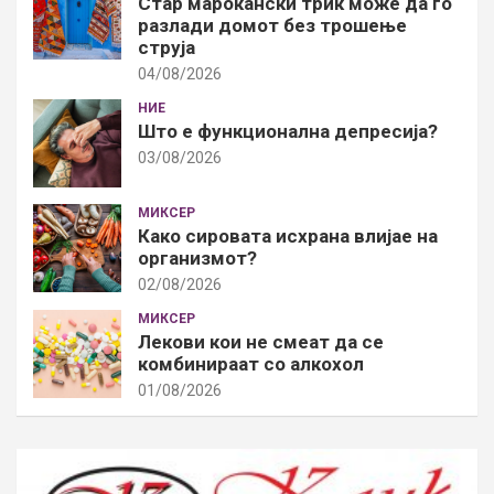
Стар марокански трик може да го
разлади домот без трошење
струја
04/08/2026
НИЕ
Што е функционална депресија?
03/08/2026
МИКСЕР
Како сировата исхрана влијае на
организмот?
02/08/2026
МИКСЕР
Лекови кои не смеат да се
комбинираат со алкохол
01/08/2026