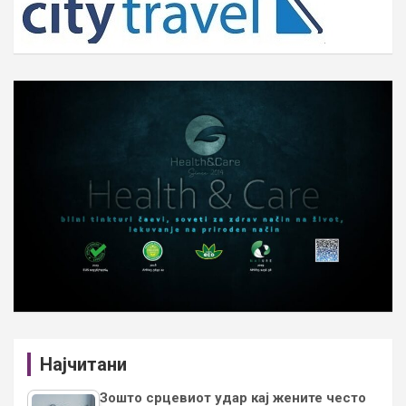
Најчитани
Зошто срцевиот удар кај жените често