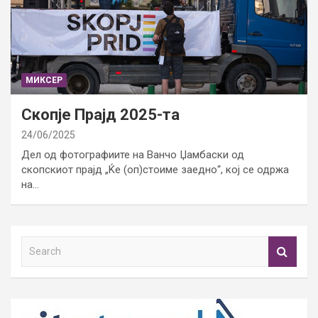
МИКСЕР
Скопје Прајд 2025-та
24/06/2025
Дел од фотографиите на Ванчо Џамбаски од
скопскиот прајд „Ќе (оп)стоиме заедно“, кој се одржа
на…
S
e
a
r
c
h