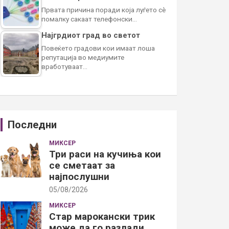
Првата причина поради која луѓето сè
помалку сакаат телефонски…
Најгрдиот град во светот
Повеќето градови кои имаат лоша
репутација во медиумите
вработуваат…
Последни
МИКСЕР
Три раси на кучиња кои
се сметаат за
најпослушни
05/08/2026
МИКСЕР
Стар марокански трик
може да го разлади