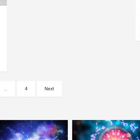
…
4
Next