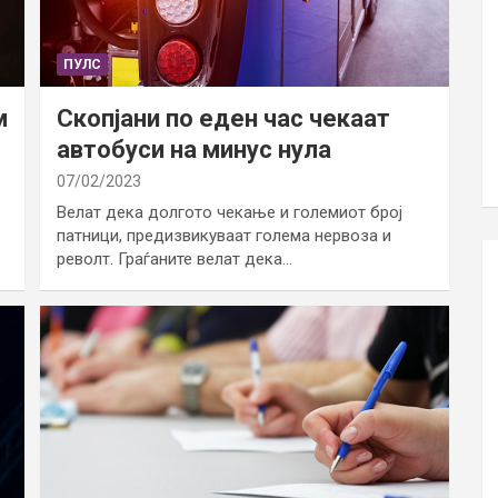
ПУЛС
м
Скопјани по еден час чекаат
автобуси на минус нула
07/02/2023
Велат дека долгото чекање и големиот број
патници, предизвикуваат голема нервоза и
револт. Граѓаните велат дека…