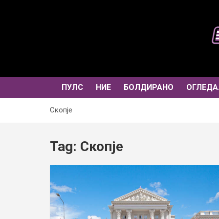
Skip
to
content
ПУЛС
НИЕ
БОЛДИРАНО
ОГЛЕДА
Скопје
Tag:
Скопје