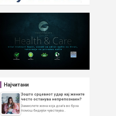
Најчитани
Зошто срцевиот удар кај жените
често останува непрепознаен?
Замислете жена која доаѓа во брза
помош бидејќи чувствува…