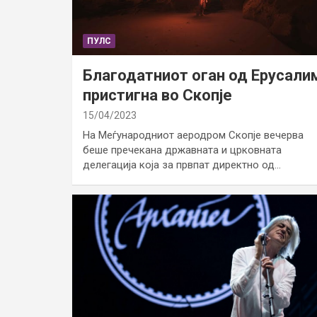
ПУЛС
Благодатниот оган од Ерусали
пристигна во Скопје
15/04/2023
На Меѓународниот аеродром Скопје вечерва
беше пречекана државната и црковната
делегација која за првпат директно од…