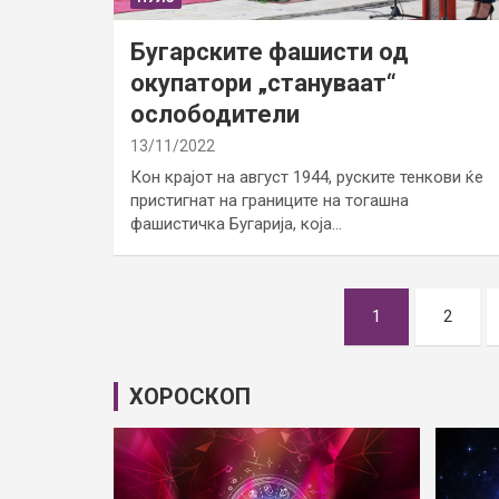
Бугарските фашисти од
окупатори „стануваат“
ослободители
13/11/2022
Кон крајот на август 1944, руските тенкови ќе
пристигнат на границите на тогашна
фашистичка Бугарија, која…
Posts
1
2
pagination
ХОРОСКОП