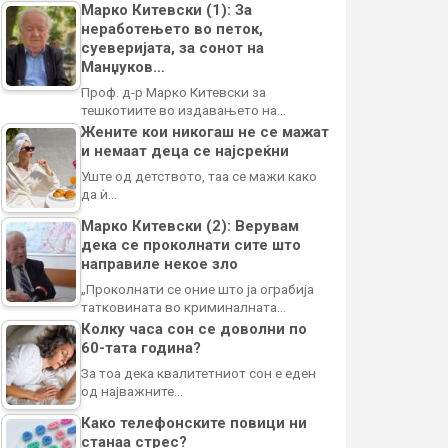
Марко Китевски (1): За
неработењето во петок,
суеверијата, за сонот на
Манџуков…
Проф. д-р Марко Китевски за
тешкотиите во издавањето на…
Жените кои никогаш не се мажат
и немаат деца се најсреќни
Уште од детството, таа се мажи како
да ѝ…
Марко Китевски (2): Верувам
дека се проколнати сите што
направиле некое зло
„Проколнати се оние што ја ограбија
татковината во криминалната…
Колку часа сон се доволни по
60-тата година?
За тоа дека квалитетниот сон е еден
од најважните…
Како телефонските повици ни
станаа стрес?