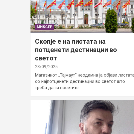
МИКСЕР
Скопје е на листата на
потценети дестинации во
светот
23/09/2025
Магазинот „Тајмаут“ неодамна ја објави листат
со најпотценети дестинации во светот што
треба да ги посетите…