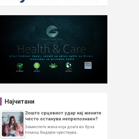
Најчитани
Зошто срцевиот удар кај жените
често останува непрепознаен?
Замислете жена која доаѓа во брза
помош бидејќи чувствува…