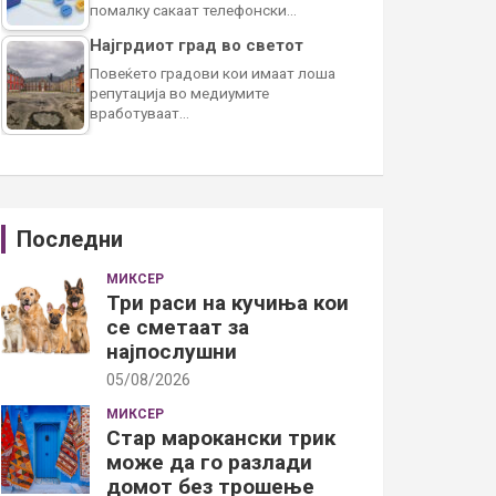
помалку сакаат телефонски…
Најгрдиот град во светот
Повеќето градови кои имаат лоша
репутација во медиумите
вработуваат…
Последни
МИКСЕР
Три раси на кучиња кои
се сметаат за
најпослушни
05/08/2026
МИКСЕР
Стар марокански трик
може да го разлади
домот без трошење