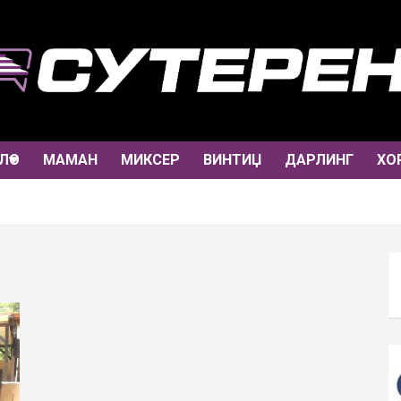
ЛО
МАМАН
МИКСЕР
ВИНТИЏ
ДАРЛИНГ
ХО