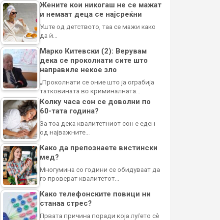
Жените кои никогаш не се мажат
и немаат деца се најсреќни
Уште од детството, таа се мажи како
да ѝ…
Марко Китевски (2): Верувам
дека се проколнати сите што
направиле некое зло
„Проколнати се оние што ја ограбија
татковината во криминалната…
Колку часа сон се доволни по
60-тата година?
За тоа дека квалитетниот сон е еден
од најважните…
Како да препознаете вистински
мед?
Многумина со години се обидуваат да
го проверат квалитетот…
Како телефонските повици ни
станаа стрес?
Првата причина поради која луѓето сè