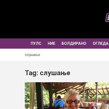
Skip
to
content
ПУЛС
НИЕ
БОЛДИРАНО
ОГЛЕДА
слушање
Tag:
слушање