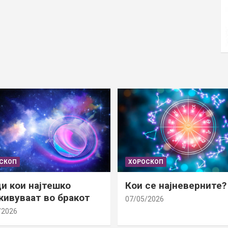
СКОП
ХОРОСКОП
и кои најтешко
Кои се најневерните?
ивуваат во бракот
07/05/2026
/2026