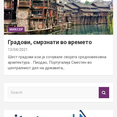
МИКСЕР
Градови, смрзнати во времето
13/04/2021
Шест градови кои ја сочувале својата средновековна
архитектура… Пиодао, Португалија Сместен во
централниот дел на државата,…
S
e
a
r
c
h