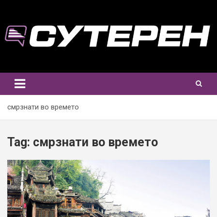
Skip
to
content
смрзнати во времето
Tag:
смрзнати во времето