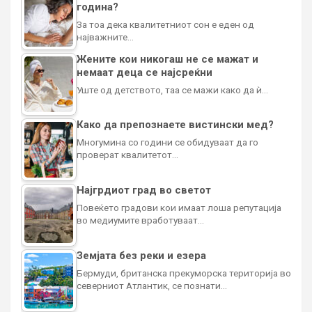
година?
За тоа дека квалитетниот сон е еден од
најважните…
Жените кои никогаш не се мажат и
немаат деца се најсреќни
Уште од детството, таа се мажи како да ѝ…
Како да препознаете вистински мед?
Многумина со години се обидуваат да го
проверат квалитетот…
Најгрдиот град во светот
Повеќето градови кои имаат лоша репутација
во медиумите вработуваат…
Земјата без реки и езера
Бермуди, британска прекуморска територија во
северниот Атлантик, се познати…