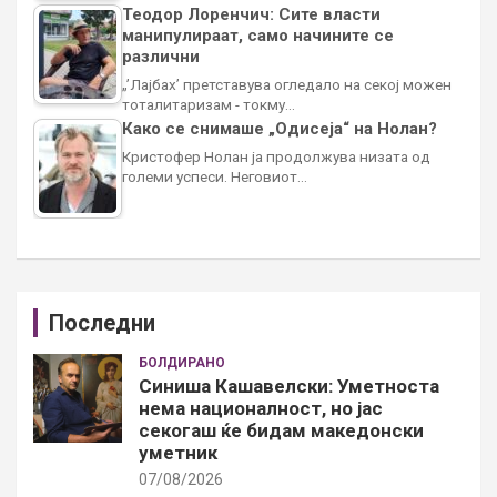
Теодор Лоренчич: Сите власти
манипулираат, само начините се
различни
„’Лајбах’ претставува огледало на секој можен
тоталитаризам - токму…
Како се снимаше „Одисеја“ на Нолан?
Кристофер Нолан ја продолжува низата од
големи успеси. Неговиот…
Последни
БОЛДИРАНО
Синиша Кашавелски: Уметноста
нема националност, но јас
секогаш ќе бидам македонски
уметник
07/08/2026