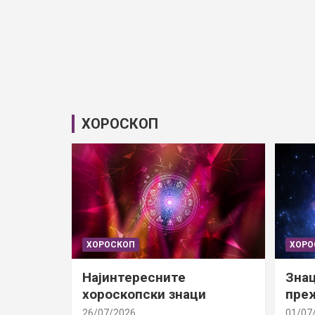
ХОРОСКОП
ХОРОСКОП
ХОРО
Најинтересните
Знац
хороскопски знаци
преж
26/07/2026
01/07