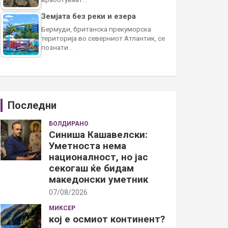
Земјата без реки и езера
Бермуди, британска прекуморска
територија во северниот Атлантик, се
познати…
Последни
БОЛДИРАНО
Синиша Кашавелски:
Уметноста нема
националност, но јас
секогаш ќе бидам
македонски уметник
07/08/2026
МИКСЕР
кој е осмиот континент?