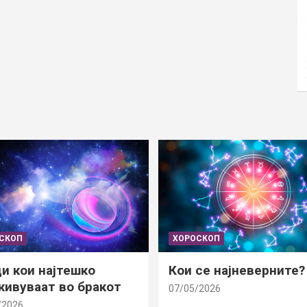
СКОП
ХОРОСКОП
и кои најтешко
Кои се најневерните?
ивуваат во бракот
07/05/2026
/2026