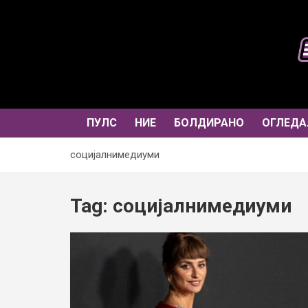
Skip
to
content
ПУЛС
НИЕ
БОЛДИРАНО
ОГЛЕДА
социјалнимедиуми
Tag:
социјалнимедиуми