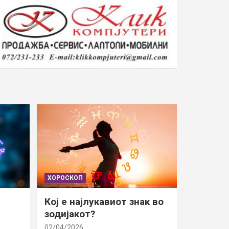
ХОРОСКОП
Кој е најлукавиот знак во
зодијакот?
02/04/2026