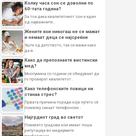
Колку часа сон се доволни по
60-тата година?
За тоа дека квалитетниот сон е еден
од најважните…
Жените кои никогаш не се мажат
и немаат деца се најсреќни
Уште од детството, таа се мажи како
да ѝ…
Како да препознаете вистински
мед?
Многумина со години се обидуваат да
го проверат квалитетот…
Како телефонските повици ни
станаа стрес?
Првата причина поради која луѓето сè
помалку сакаат телефонски…
Најгрдиот град во светот
Повеќето градови кои имаат лоша
репутација во медиумите
вработуваат…