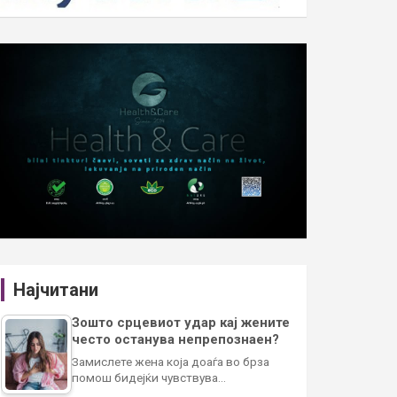
Најчитани
Зошто срцевиот удар кај жените
често останува непрепознаен?
Замислете жена која доаѓа во брза
помош бидејќи чувствува…