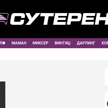
ЛО
МАМАН
МИКСЕР
ВИНТИЏ
ДАРЛИНГ
ХО