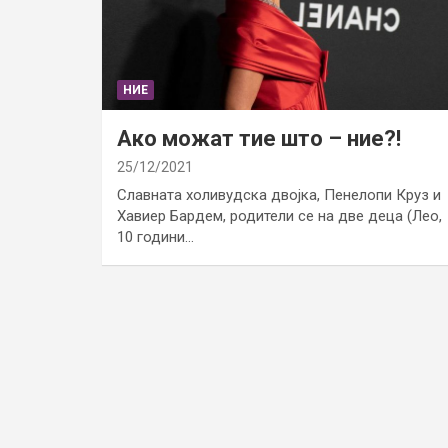
НИЕ
Ако можат тие што – ние?!
25/12/2021
Славната холивудска двојка, Пенелопи Круз и
Хавиер Бардем, родители се на две деца (Лео,
10 години…