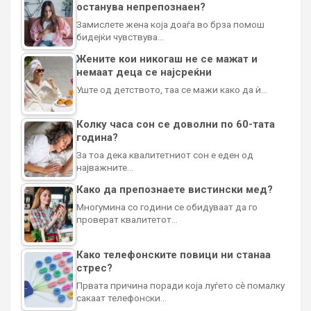
останува непрепознаен?
Замислете жена која доаѓа во брза помош
бидејќи чувствува…
Жените кои никогаш не се мажат и
немаат деца се најсреќни
Уште од детството, таа се мажи како да ѝ…
Колку часа сон се доволни по 60-тата
година?
За тоа дека квалитетниот сон е еден од
најважните…
Како да препознаете вистински мед?
Многумина со години се обидуваат да го
проверат квалитетот…
Како телефонските повици ни станаа
стрес?
Првата причина поради која луѓето сè помалку
сакаат телефонски…