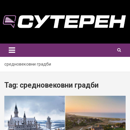
Skip
to
content
средновековни градби
Tag:
средновековни градби