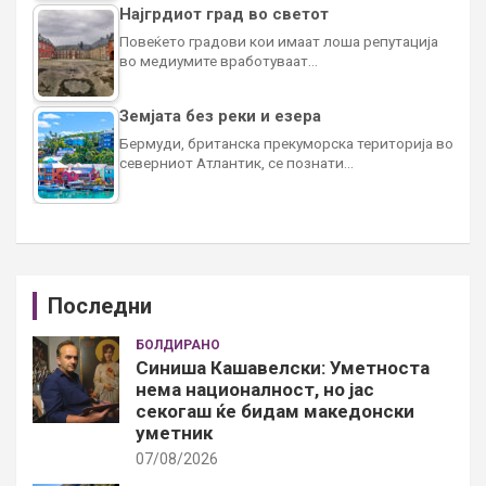
Најгрдиот град во светот
Повеќето градови кои имаат лоша репутација
во медиумите вработуваат…
Земјата без реки и езера
Бермуди, британска прекуморска територија во
северниот Атлантик, се познати…
Последни
БОЛДИРАНО
Синиша Кашавелски: Уметноста
нема националност, но јас
секогаш ќе бидам македонски
уметник
07/08/2026