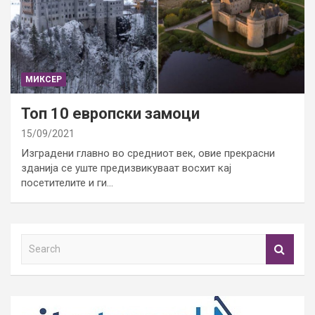
МИКСЕР
Топ 10 европски замоци
15/09/2021
Изградени главно во средниот век, овие прекрасни
зданија се уште предизвикуваат восхит кај
посетителите и ги…
S
e
a
r
c
h