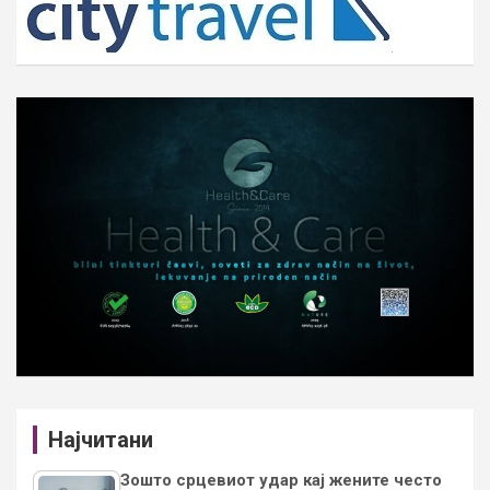
Најчитани
Зошто срцевиот удар кај жените често