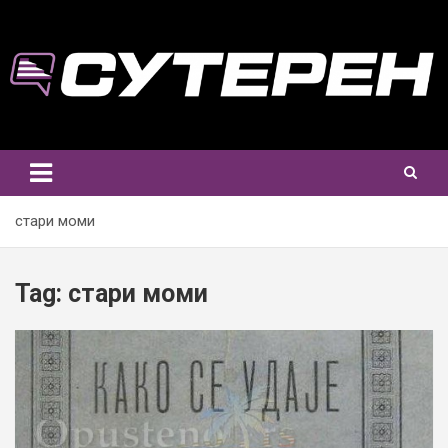
Skip
to
content
стари моми
Tag:
стари моми