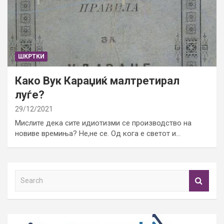
ШКРТКИ
Како Вук Караџиќ малтретирал
луѓе?
29/12/2021
Мислите дека сите идиотизми се производство на
новиве времиња? Не,не се. Од кога е светот и…
S
e
a
r
c