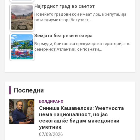
Најгрдиот град во светот
Повеќето градови кои имаат лоша репутација
во медиумите вработуваат…
Земјата без реки и езера
Бермуди, британска прекуморска територија во
северниот Атлантик, се познати…
Последни
БОЛДИРАНО
Синиша Кашавелски: Уметноста
нема националност, но јас
секогаш ќе бидам македонски
уметник
07/08/2026