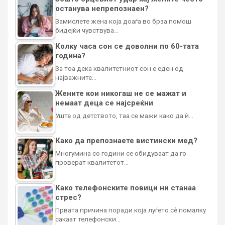
останува непрепознаен?
Замислете жена која доаѓа во брза помош
бидејќи чувствува…
Колку часа сон се доволни по 60-тата
година?
За тоа дека квалитетниот сон е еден од
најважните…
Жените кои никогаш не се мажат и
немаат деца се најсреќни
Уште од детството, таа се мажи како да ѝ…
Како да препознаете вистински мед?
Многумина со години се обидуваат да го
проверат квалитетот…
Како телефонските повици ни станаа
стрес?
Првата причина поради која луѓето сè помалку
сакаат телефонски…