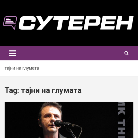
Skip
to
content
тајни на глумата
Tag:
тајни на глумата