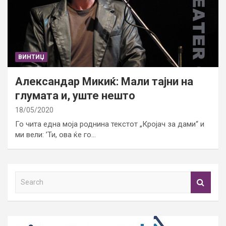
ВИНТИЏ
Александар Микиќ: Мали тајни на
глумата и, уште нешто
18/05/2020
Го чита една моја роднина текстот „Кројач за дами“ и
ми вели: ’Ти, ова ќе го…
S
e
a
r
c