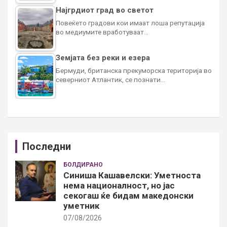
Најгрдиот град во светот
Повеќето градови кои имаат лоша репутација
во медиумите вработуваат…
Земјата без реки и езера
Бермуди, британска прекуморска територија во
северниот Атлантик, се познати…
Последни
БОЛДИРАНО
Синиша Кашавелски: Уметноста
нема националност, но јас
секогаш ќе бидам македонски
уметник
07/08/2026