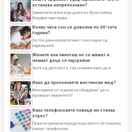
останува непрепознаен?
Замислете жена која доаѓа во брза помош
бидејќи чувствува…
Колку часа сон се доволни по 60-тата
година?
За тоа дека квалитетниот сон е еден од
најважните…
Жените кои никогаш не се мажат и
немаат деца се најсреќни
Уште од детството, таа се мажи како да ѝ…
Како да препознаете вистински мед?
Многумина со години се обидуваат да го
проверат квалитетот…
Како телефонските повици ни станаа
стрес?
Првата причина поради која луѓето сè помалку
сакаат телефонски…