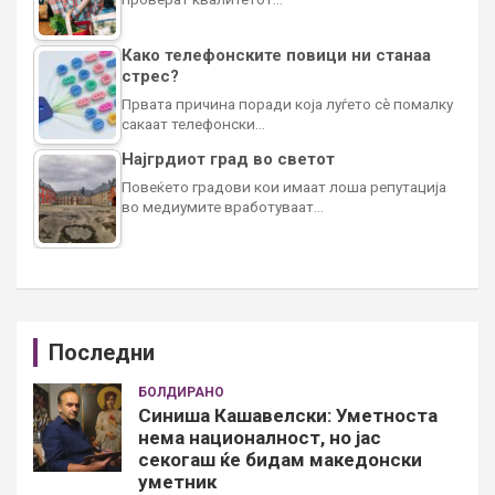
Како телефонските повици ни станаа
стрес?
Првата причина поради која луѓето сè помалку
сакаат телефонски…
Најгрдиот град во светот
Повеќето градови кои имаат лоша репутација
во медиумите вработуваат…
Последни
БОЛДИРАНО
Синиша Кашавелски: Уметноста
нема националност, но јас
секогаш ќе бидам македонски
уметник