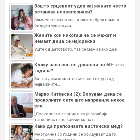
Зошто срцевиот удар кај жените често
останува непрепознаен?
Замислете жена која доаѓа во брза помош
бидејќи чувствува…
Жените кои никогаш не се мажат и
немаат деца се најсреќни
Уште од детството, таа се мажи како да ѝ…
Колку часа сон се доволни по 60-тата
година?
За тоа дека квалитетниот сон е еден од
најважните…
Марко Китевски (2): Верувам дека се
проколнати сите што направиле некое
зло
„Проколнати се оние што ја ограбија
татковината во криминалната…
Како да препознаете вистински мед?
Многумина со години се обидуваат да го
проверат квалитетот…