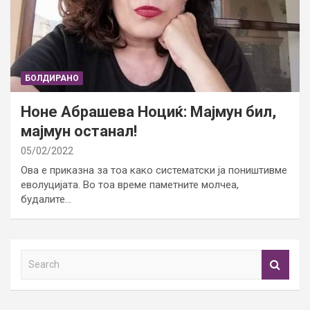
БОЛДИРАНО
Ноне Абрашева Ноциќ: Мајмун бил,
мајмун останал!
05/02/2022
Ова е приказна за тоа како систематски ја поништивме
еволуцијата. Во тоа време паметните молчеа,
будалите…
S
e
a
r