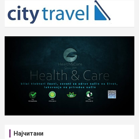
c
h
Најчитани