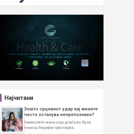
Најчитани
Зошто срцевиот удар кај жените
често останува непрепознаен?
Замислете жена која доаѓа во брза
помош бидејќи чувствува…