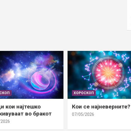
СКОП
ХОРОСКОП
и кои најтешко
Кои се најневерните?
ивуваат во бракот
07/05/2026
/2026