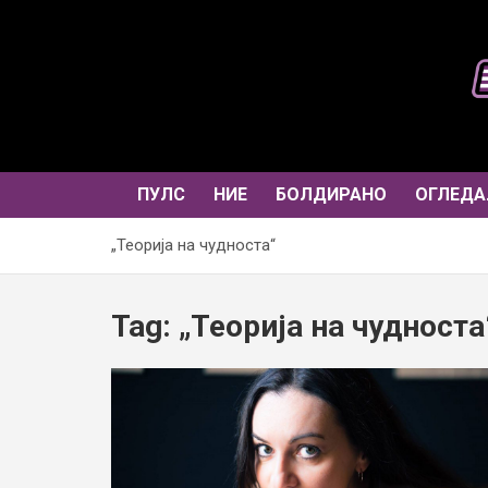
Skip
to
content
ПУЛС
НИЕ
БОЛДИРАНО
ОГЛЕДА
„Теорија на чудноста“
Tag:
„Теорија на чудноста