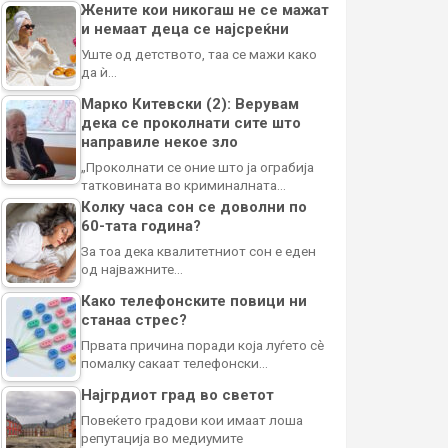
Жените кои никогаш не се мажат
и немаат деца се најсреќни
Уште од детството, таа се мажи како
да ѝ…
Марко Китевски (2): Верувам
дека се проколнати сите што
направиле некое зло
„Проколнати се оние што ја ограбија
татковината во криминалната…
Колку часа сон се доволни по
60-тата година?
За тоа дека квалитетниот сон е еден
од најважните…
Како телефонските повици ни
станаа стрес?
Првата причина поради која луѓето сè
помалку сакаат телефонски…
Најгрдиот град во светот
Повеќето градови кои имаат лоша
репутација во медиумите