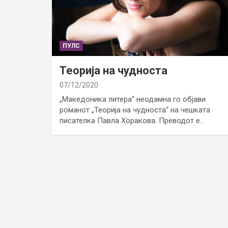
ПУЛС
Теорија на чудноста
07/12/2020
„Македоника литера“ неодамна го објави
романот „Теорија на чудноста“ на чешката
писателка Павла Хоракова. Преводот е…