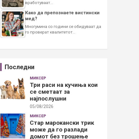
вработуваат…
Како да препознаете вистински
мед?
Многумина со години се обидуваат да
го проверат квалитетот…
Последни
МИКСЕР
Три раси на кучиња кои
се сметаат за
најпослушни
05/08/2026
МИКСЕР
Стар марокански трик
може да го разлади
домот без трошење