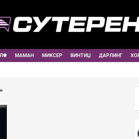
ЛО
МАМАН
МИКСЕР
ВИНТИЏ
ДАРЛИНГ
ХО
“