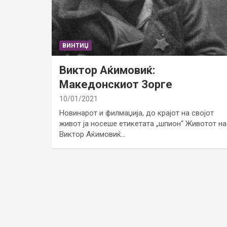
ВИНТИЏ
Виктор Аќимовиќ:
Македонскиот Зорге
10/01/2021
Новинарот и филмаџија, до крајот на својот
живот ја носеше етикетата „шпион“ Животот на
Виктор Аќимовиќ…