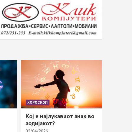
ХОРОСКОП
Кој е најлукавиот знак во
зодијакот?
02/04/2026