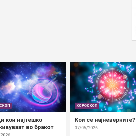
СКОП
ХОРОСКОП
и кои најтешко
Кои се најневерните?
ивуваат во бракот
07/05/2026
/2026