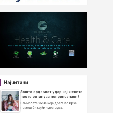
Најчитани
Зошто срцевиот удар кај жените
често останува непрепознаен?
Замислете жена која доаѓа во брза
помош бидејќи чувствува…