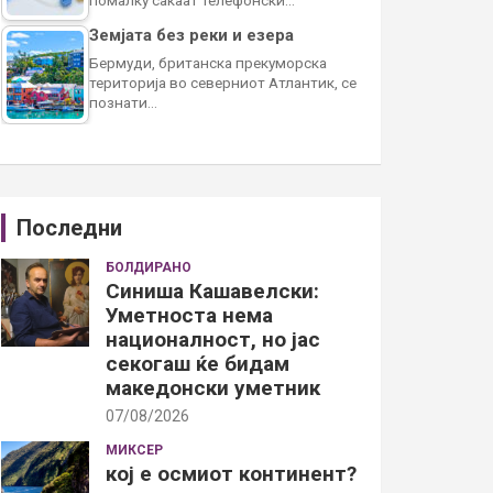
Земјата без реки и езера
Бермуди, британска прекуморска
територија во северниот Атлантик, се
познати…
Последни
БОЛДИРАНО
Синиша Кашавелски:
Уметноста нема
националност, но јас
секогаш ќе бидам
македонски уметник
07/08/2026
МИКСЕР
кој е осмиот континент?