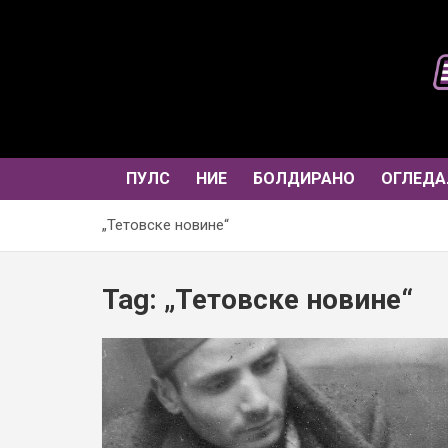
Skip
to
content
ПУЛС
НИЕ
БОЛДИРАНО
ОГЛЕДА
„Тетовске новине“
Tag:
„Тетовске новине“