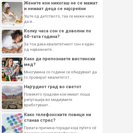
Жените кои никогаш не се мажат
и немаат деца се најсреќни
Уште од детството, таа се мажи како
да ѝ…
Колку часа сон се доволни по
60-тата година?
За тоа дека квалитетниот сон е еден
од најважните…
Како да препознаете вистински
мед?
Многумина со години се обидуваат да
го проверат квалитетот…
Најгрдиот град во светот
Повеќето градови кои имаат лоша
репутација во медиумите
вработуваат…
Како телефонските повици ни
станаа стрес?
Првата причина поради која луѓето сè
помалку сакаат телефонски…