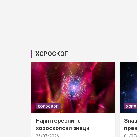
ХОРОСКОП
ХОРОСКОП
ХОРО
Најинтересните
Знац
хороскопски знаци
преж
26/07/2026
01/07