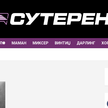
ЛО
МАМАН
МИКСЕР
ВИНТИЏ
ДАРЛИНГ
ХО