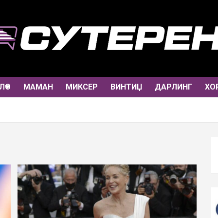
ЛО
МАМАН
МИКСЕР
ВИНТИЏ
ДАРЛИНГ
ХО