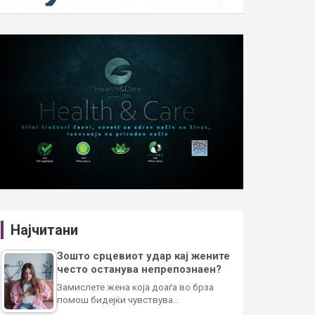
Најчитани
Зошто срцевиот удар кај жените
често останува непрепознаен?
Замислете жена која доаѓа во брза
помош бидејќи чувствува…