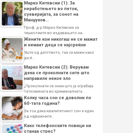
Марко Китевски (1): За
неработењето во петок,
суеверијата, за сонот на
Манџуков…
Проф. д-р Марко Китевски за
тешкотиите во издавањето на…
Жените кои никогаш не се мажат
и немаат деца се најсреќни
Уште од детството, таа се мажи како
да ѝ…
Марко Китевски (2): Верувам
дека се проколнати сите што
направиле некое зло
„Проколнати се оние што ја ограбија
татковината во криминалната…
Колку часа сон се доволни по
60-тата година?
За тоа дека квалитетниот сон е еден
од најважните…
Како телефонските повици ни
станаа стрес?