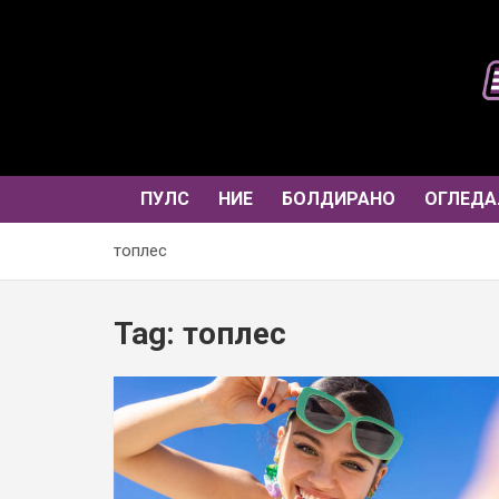
Skip
to
content
ПУЛС
НИЕ
БОЛДИРАНО
ОГЛЕДА
топлес
Tag:
топлес