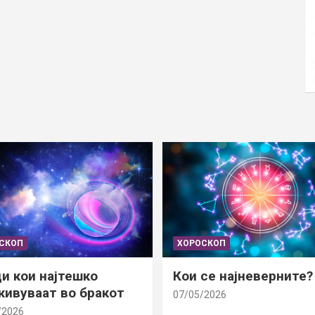
СКОП
ХОРОСКОП
и кои најтешко
Кои се најневерните?
ивуваат во бракот
07/05/2026
/2026