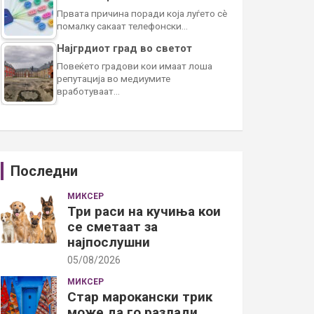
Првата причина поради која луѓето сè
помалку сакаат телефонски…
Најгрдиот град во светот
Повеќето градови кои имаат лоша
репутација во медиумите
вработуваат…
Последни
МИКСЕР
Три раси на кучиња кои
се сметаат за
најпослушни
05/08/2026
МИКСЕР
Стар марокански трик
може да го разлади