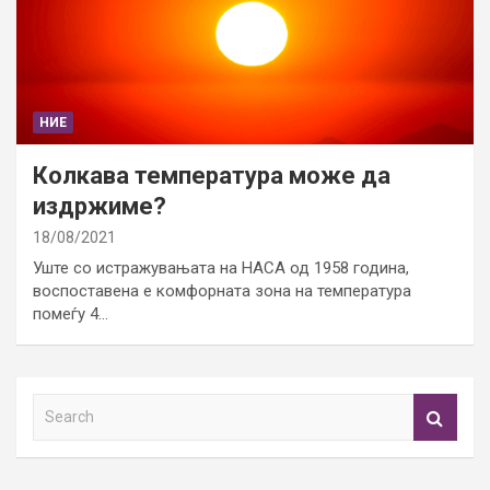
НИЕ
Колкава температура може да
издржиме?
18/08/2021
Уште со истражувањата на НАСА од 1958 година,
воспоставена е комфорната зона на температура
помеѓу 4…
S
e
a
r