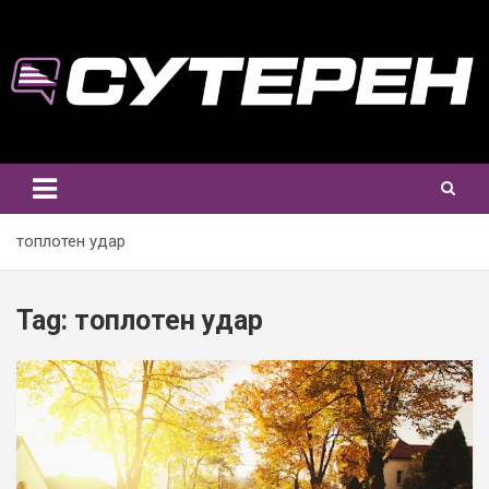
Skip
to
content
топлотен удар
Tag:
топлотен удар