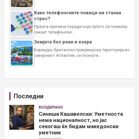
Како телефонските повици ни станаа
стрес?
Првата причина поради која луѓето сè помалку
сакаат телефонски…
Земјата без реки и езера
Бермуди, британска прекуморска територија во
северниот Атлантик, се познати…
Последни
БОЛДИРАНО
Синиша Кашавелски: Уметноста
нема националност, но јас
секогаш ќе бидам македонски
уметник