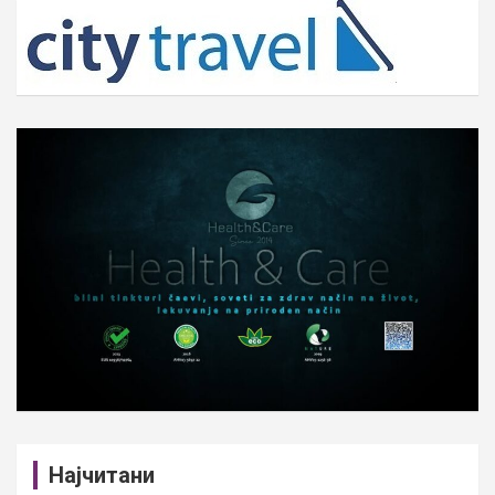
c
h
Најчитани