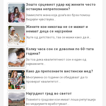
Зошто срцевиот удар кај жените често
останува непрепознаен?
Замислете жена која доаѓа во брза помош
бидејќи чувствува…
Жените кои никогаш не се мажат и
немаат деца се најсреќни
Уште од детството, таа се мажи како да ѝ…
Колку часа сон се доволни по 60-тата
година?
За тоа дека квалитетниот сон е еден од
најважните…
Како да препознаете вистински мед?
Многумина со години се обидуваат да го
проверат квалитетот…
Најгрдиот град во светот
Повеќето градови кои имаат лоша репутација
во медиумите вработуваат…