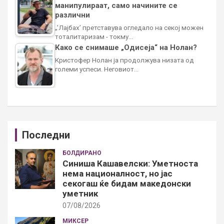
манипулираат, само начините се
различни
„’Лајбах’ претставува огледало на секој можен
тоталитаризам - токму…
Како се снимаше „Одисеја“ на Нолан?
Кристофер Нолан ја продолжува низата од
големи успеси. Неговиот…
Последни
БОЛДИРАНО
Синиша Кашавелски: Уметноста
нема националност, но јас
секогаш ќе бидам македонски
уметник
07/08/2026
МИКСЕР