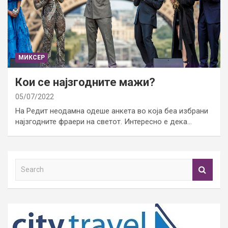
МИКСЕР
Кои се најзгодните мажи?
05/07/2022
На Редит неодамна одеше анкета во која беа избрани
најзгодните фраери на светот. Интересно е дека…
S
e
a
r
c
h