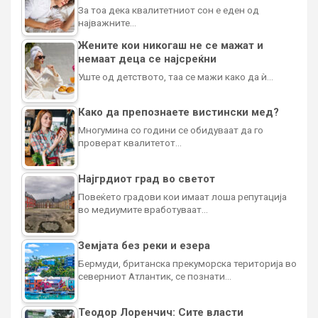
За тоа дека квалитетниот сон е еден од
најважните…
Жените кои никогаш не се мажат и
немаат деца се најсреќни
Уште од детството, таа се мажи како да ѝ…
Како да препознаете вистински мед?
Многумина со години се обидуваат да го
проверат квалитетот…
Најгрдиот град во светот
Повеќето градови кои имаат лоша репутација
во медиумите вработуваат…
Земјата без реки и езера
Бермуди, британска прекуморска територија во
северниот Атлантик, се познати…
Теодор Лоренчич: Сите власти