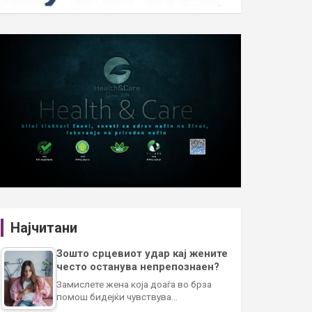
Најчитани
Зошто срцевиот удар кај жените
често останува непрепознаен?
Замислете жена која доаѓа во брза
помош бидејќи чувствува…