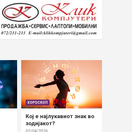
ХОРОСКОП
Кој е најлукавиот знак во
зодијакот?
02/04/2026