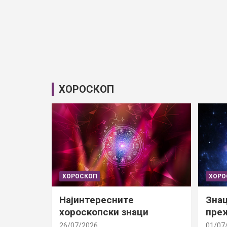
ХОРОСКОП
ХОРОСКОП
ХОРО
Најинтересните
Знац
хороскопски знаци
преж
26/07/2026
01/07