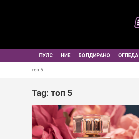
Skip
to
content
ПУЛС
НИЕ
БОЛДИРАНО
ОГЛЕДА
топ 5
Tag:
топ 5