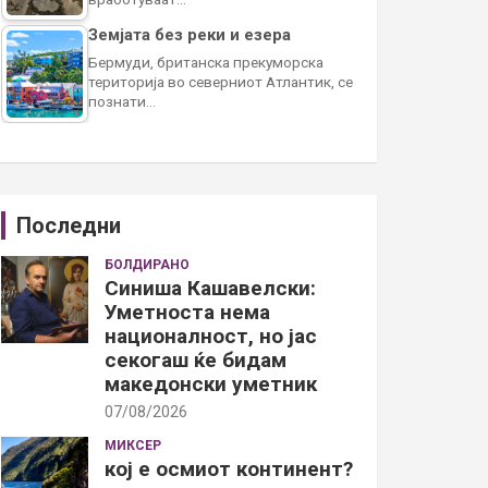
Земјата без реки и езера
Бермуди, британска прекуморска
територија во северниот Атлантик, се
познати…
Последни
БОЛДИРАНО
Синиша Кашавелски:
Уметноста нема
националност, но јас
секогаш ќе бидам
македонски уметник
07/08/2026
МИКСЕР
кој е осмиот континент?