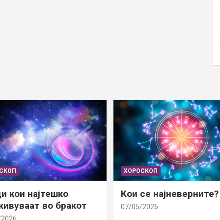
СКОП
ХОРОСКОП
и кои најтешко
Кои се најневерните?
ивуваат во бракот
07/05/2026
/2026