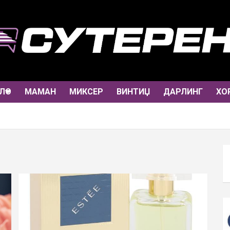
ЛО
МАМАН
МИКСЕР
ВИНТИЏ
ДАРЛИНГ
ХО