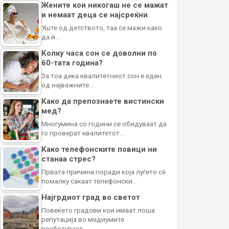
Жените кои никогаш не се мажат
и немаат деца се најсреќни
Уште од детството, таа се мажи како
да ѝ…
Колку часа сон се доволни по
60-тата година?
За тоа дека квалитетниот сон е еден
од најважните…
Како да препознаете вистински
мед?
Многумина со години се обидуваат да
го проверат квалитетот…
Како телефонските повици ни
станаа стрес?
Првата причина поради која луѓето сè
помалку сакаат телефонски…
Најгрдиот град во светот
Повеќето градови кои имаат лоша
репутација во медиумите
вработуваат…