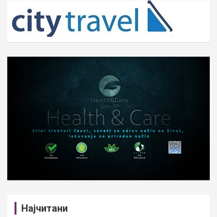
c
h
Најчитани