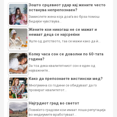
Зошто срцевиот удар кај жените често
останува непрепознаен?
Замислете жена која доаѓа во брза помош
бидејќи чувствува…
Жените кои никогаш не се мажат и
немаат деца се најсреќни
Уште од детството, таа се мажи како да ѝ…
Колку часа сон се доволни по 60-тата
година?
За тоа дека квалитетниот сон е еден од
најважните…
Како да препознаете вистински мед?
Многумина со години се обидуваат да го
проверат квалитетот…
Најгрдиот град во светот
Повеќето градови кои имаат лоша репутација
во медиумите вработуваат…