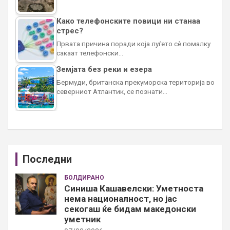
Како телефонските повици ни станаа
стрес?
Првата причина поради која луѓето сè помалку
сакаат телефонски…
Земјата без реки и езера
Бермуди, британска прекуморска територија во
северниот Атлантик, се познати…
Последни
БОЛДИРАНО
Синиша Кашавелски: Уметноста
нема националност, но јас
секогаш ќе бидам македонски
уметник