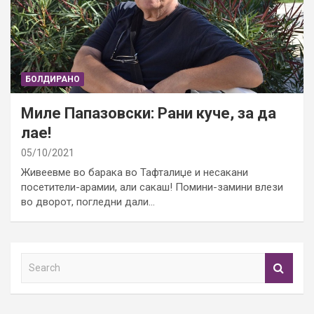
БОЛДИРАНО
Миле Папазовски: Рани куче, за да
лае!
05/10/2021
Живеевме во барака во Тафталиџе и несакани
посетители-арамии, али сакаш! Помини-замини влези
во дворот, погледни дали…
S
e
a
r