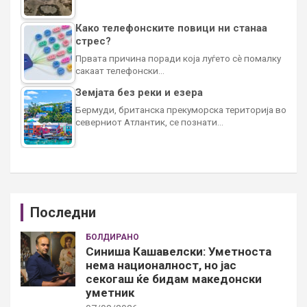
Како телефонските повици ни станаа
стрес?
Првата причина поради која луѓето сè помалку
сакаат телефонски…
Земјата без реки и езера
Бермуди, британска прекуморска територија во
северниот Атлантик, се познати…
Последни
БОЛДИРАНО
Синиша Кашавелски: Уметноста
нема националност, но јас
секогаш ќе бидам македонски
уметник