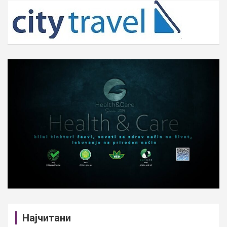
c
h
Најчитани