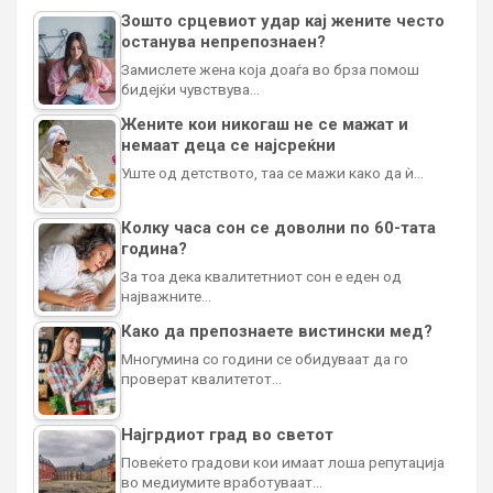
Зошто срцевиот удар кај жените често
останува непрепознаен?
Замислете жена која доаѓа во брза помош
бидејќи чувствува…
Жените кои никогаш не се мажат и
немаат деца се најсреќни
Уште од детството, таа се мажи како да ѝ…
Колку часа сон се доволни по 60-тата
година?
За тоа дека квалитетниот сон е еден од
најважните…
Како да препознаете вистински мед?
Многумина со години се обидуваат да го
проверат квалитетот…
Најгрдиот град во светот
Повеќето градови кои имаат лоша репутација
во медиумите вработуваат…