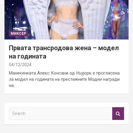
МИКСЕР
Првата трансродова жена – модел
на годината
04/12/2024
Манекенката Алекс Консани од Њујорк е прогласена
за модел на годината на престижните Модни награди
на…
S
e
a
r