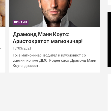
ВИНТИЏ
Драмонд Мани Коутс:
Аристократот магионичар!
о
17/03/2021
Тој е магионичар, водител и илузионист со
уметничко име ДМС. Роден како Драмонд Мани
Коутс, дваесет…