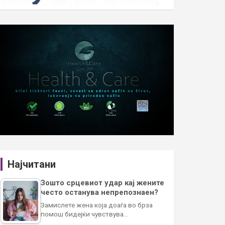
Најчитани
Зошто срцевиот удар кај жените
често останува непрепознаен?
Замислете жена која доаѓа во брза
помош бидејќи чувствува…