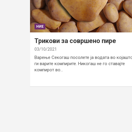
НИЕ
Трикови за совршено пире
03/10/2021
Варење Секогаш посолете ја водата во којашт
ги варите компирите. Никогаш не го ставајте
компирот во…