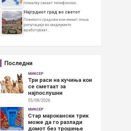
помалку сакаат телефонски…
Најгрдиот град во светот
Повеќето градови кои имаат лоша
репутација во медиумите
вработуваат…
Последни
МИКСЕР
Три раси на кучиња кои
се сметаат за
најпослушни
05/08/2026
МИКСЕР
Стар марокански трик
може да го разлади
домот без трошење