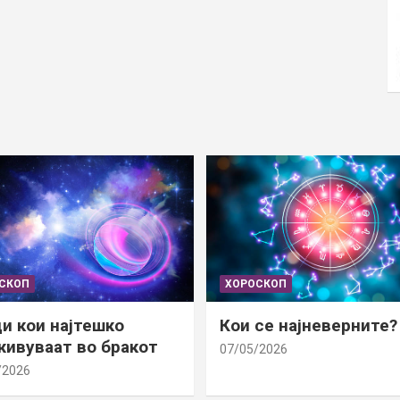
СКОП
ХОРОСКОП
и кои најтешко
Кои се најневерните?
ивуваат во бракот
07/05/2026
/2026