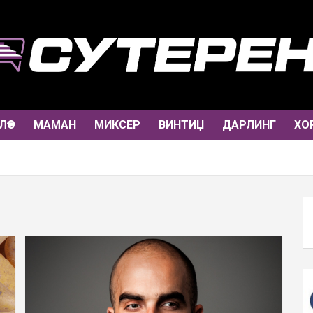
ЛО
МАМАН
МИКСЕР
ВИНТИЏ
ДАРЛИНГ
ХО