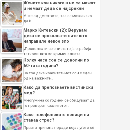
Жените кои никогаш не се мажат
и немаат деца се најсреќни
Уште од детството, таа се мажи како
да ѝ…
Марко Китевски (2): Верувам
дека се проколнати сите што
направиле некое зло
„Проколнати се оние што ја ограбија
татковината во криминалната…
Колку часа сон се доволни по
60-тата година?
За тоа дека квалитетниот сон е еден
од најважните…
Како да препознаете вистински
мед?
Многумина со години се обидуваат да
го проверат квалитетот…
Како телефонските повици ни
станаа стрес?
Првата причина поради која луѓето сè