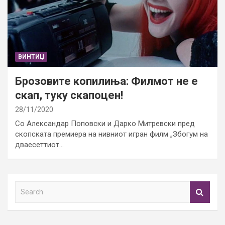
ВИНТИЏ
Брозовите копилиња: Филмот не е
скап, туку скапоцен!
28/11/2020
Со Александар Поповски и Дарко Митревски пред
скопската премиера на нивниот игран филм „Збогум на
дваесеттиот…
S
e
a
r