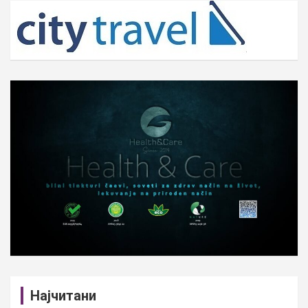
c
h
Најчитани