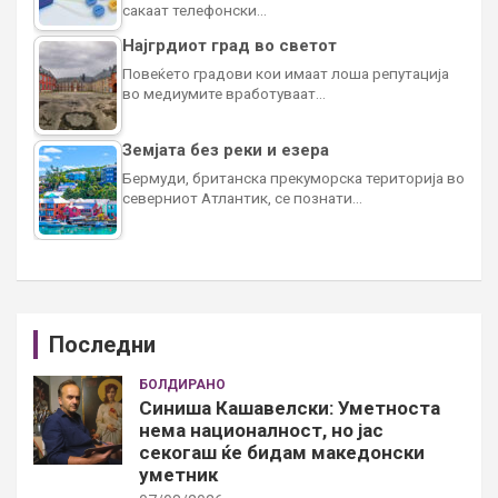
сакаат телефонски…
Најгрдиот град во светот
Повеќето градови кои имаат лоша репутација
во медиумите вработуваат…
Земјата без реки и езера
Бермуди, британска прекуморска територија во
северниот Атлантик, се познати…
Последни
БОЛДИРАНО
Синиша Кашавелски: Уметноста
нема националност, но јас
секогаш ќе бидам македонски
уметник