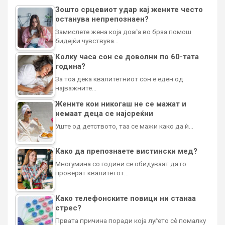
Зошто срцевиот удар кај жените често
останува непрепознаен?
Замислете жена која доаѓа во брза помош
бидејќи чувствува…
Колку часа сон се доволни по 60-тата
година?
За тоа дека квалитетниот сон е еден од
најважните…
Жените кои никогаш не се мажат и
немаат деца се најсреќни
Уште од детството, таа се мажи како да ѝ…
Како да препознаете вистински мед?
Многумина со години се обидуваат да го
проверат квалитетот…
Како телефонските повици ни станаа
стрес?
Првата причина поради која луѓето сè помалку