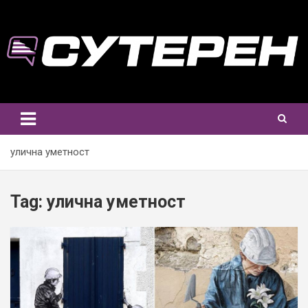
Skip
to
content
улична уметност
Tag:
улична уметност