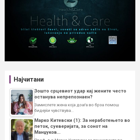
Најчитани
Зошто срцевиот удар кај жените често
останува непрепознаен?
Замислете жена која доаѓа во брза помош
бидејќи чувствува…
Марко Китевски (1): За неработењето во
петок, суеверијата, за сонот на
Манџуков…