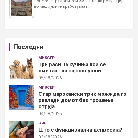
Повеќето градови кои имаат лоша репутација
во медиумите вработуваат…
Последни
МИКСЕР
Три раси на кучиња кои се
сметаат за најпослушни
05/08/2026
МИКСЕР
Стар марокански трик може да го
разлади домот без трошење
струја
04/08/2026
НИЕ
Што е функционална депресија?
03/08/2026