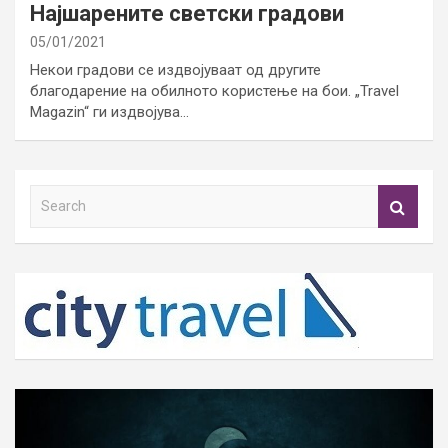
Најшарените светски градови
05/01/2021
Некои градови се издвојуваат од другите
благодарение на обилното користење на бои. „Travel
Magazin“ ги издвојува…
S
e
a
r
c
h