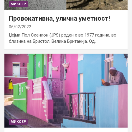
МИКСЕР
Провокативна, улична уметност!
06/02/2022
Џејми Пол Скенлон (JPS) роден е во 1977 година, во
близина на Бристол, Велика Британија. Од…
МИКСЕР