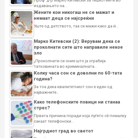
Проф. д-р Марко Китевски за тешкотиите во
издавањето на…
Жените кои никогаш не се мажат и
немаат деца се најсреќни
Уште од детството, таа се мажи како да ѝ…
Марко Китевски (2): Верувам дека се
проколнати сите што направиле некое
зло
„Проколнати се оние што ја ограбија
татковината во криминалната…
Колку часа сон се доволни по 60-тата
година?
За тоа дека квалитетниот сон е еден од
најважните…
Како телефонските повици ни станаа
стрес?
Првата причина поради која луѓето сè помалку
сакаат телефонски…
Најгрдиот град во светот