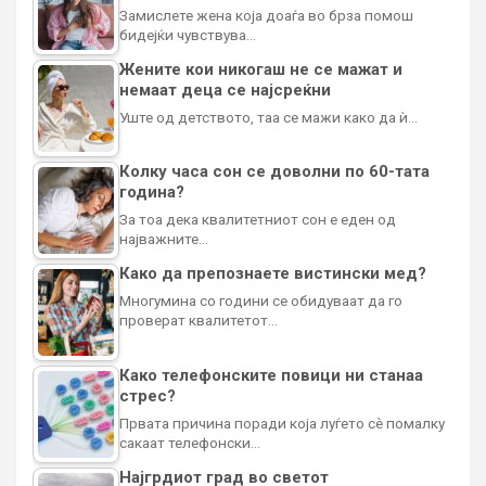
Замислете жена која доаѓа во брза помош
бидејќи чувствува…
Жените кои никогаш не се мажат и
немаат деца се најсреќни
Уште од детството, таа се мажи како да ѝ…
Колку часа сон се доволни по 60-тата
година?
За тоа дека квалитетниот сон е еден од
најважните…
Како да препознаете вистински мед?
Многумина со години се обидуваат да го
проверат квалитетот…
Како телефонските повици ни станаа
стрес?
Првата причина поради која луѓето сè помалку
сакаат телефонски…
Најгрдиот град во светот