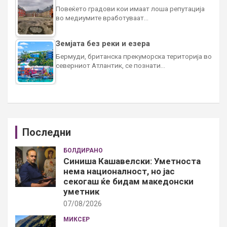
Повеќето градови кои имаат лоша репутација
во медиумите вработуваат…
Земјата без реки и езера
Бермуди, британска прекуморска територија во
северниот Атлантик, се познати…
Последни
БОЛДИРАНО
Синиша Кашавелски: Уметноста
нема националност, но јас
секогаш ќе бидам македонски
уметник
07/08/2026
МИКСЕР