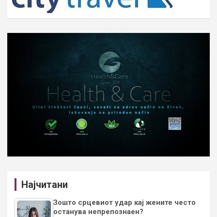
Најчитани
Зошто срцевиот удар кај жените често
останува непрепознаен?