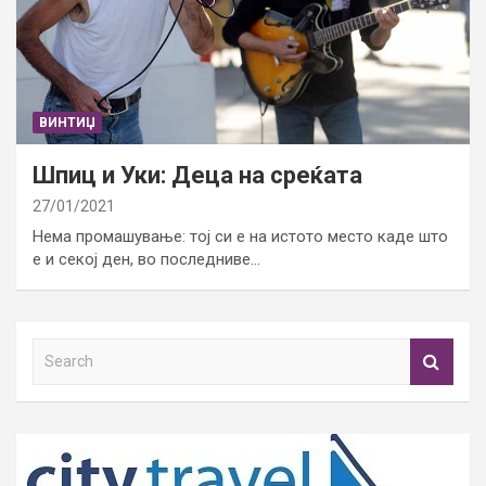
ВИНТИЏ
Шпиц и Уки: Деца на среќата
27/01/2021
Нема промашување: тој си е на истото место каде што
е и секој ден, во последниве…
S
e
a
r
c
h