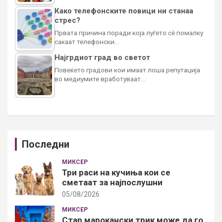
Како телефонските повици ни станаа
стрес?
Првата причина поради која луѓето сè помалку
сакаат телефонски…
Најгрдиот град во светот
Повеќето градови кои имаат лоша репутација
во медиумите вработуваат…
Последни
МИКСЕР
Три раси на кучиња кои се
сметаат за најпослушни
05/08/2026
МИКСЕР
Стар марокански трик може да го