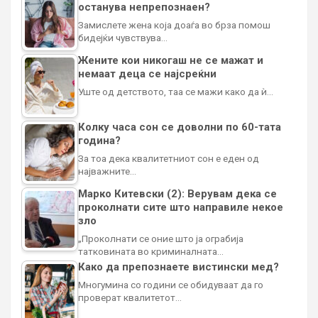
останува непрепознаен?
Замислете жена која доаѓа во брза помош
бидејќи чувствува…
Жените кои никогаш не се мажат и
немаат деца се најсреќни
Уште од детството, таа се мажи како да ѝ…
Колку часа сон се доволни по 60-тата
година?
За тоа дека квалитетниот сон е еден од
најважните…
Марко Китевски (2): Верувам дека се
проколнати сите што направиле некое
зло
„Проколнати се оние што ја ограбија
татковината во криминалната…
Како да препознаете вистински мед?
Многумина со години се обидуваат да го
проверат квалитетот…