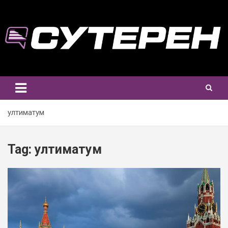
Skip
to
content
ултиматум
Tag:
ултиматум