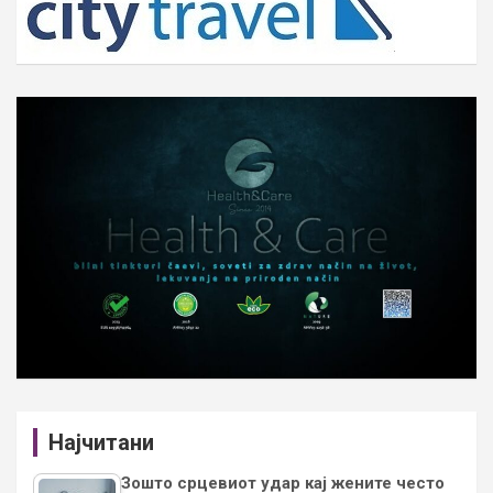
Најчитани
Зошто срцевиот удар кај жените често