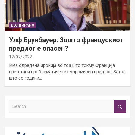
БОЛДИРАНО
Улф Брунбауер: Зошто францускиот
предлог е опасен?
12/07/2022
Има одредена иронија во тоа што токму Франција
претстави проблематичен компромисен предлог. Затоа
што со години…
S
e
a
r
c
h