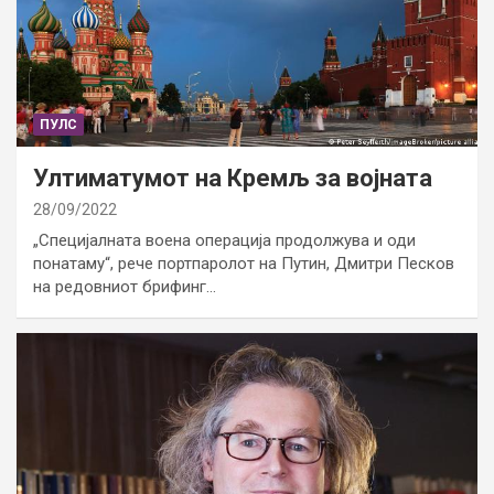
ПУЛС
Ултиматумот на Кремљ за војната
28/09/2022
„Специјалната воена операција продолжува и оди
понатаму“, рече портпаролот на Путин, Дмитри Песков
на редовниот брифинг…