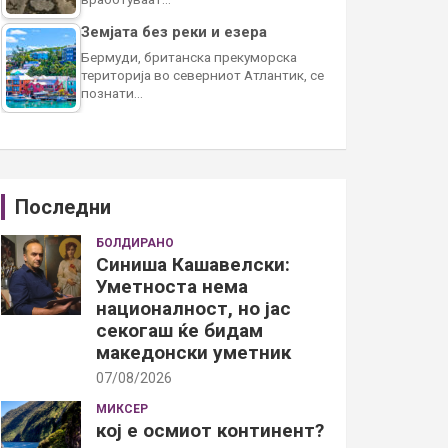
Земјата без реки и езера
Бермуди, британска прекуморска
територија во северниот Атлантик, се
познати…
Последни
БОЛДИРАНО
Синиша Кашавелски:
Уметноста нема
националност, но јас
секогаш ќе бидам
македонски уметник
07/08/2026
МИКСЕР
кој е осмиот континент?