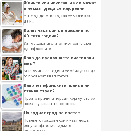
Жените кои никогаш не се мажат
и немаат деца се најсреќни
Уште од детството, таа се мажи како
да ѝ…
Колку часа сон се доволни по
60-тата година?
За тоа дека квалитетниот сон е еден
од најважните…
Како да препознаете вистински
мед?
Многумина со години се обидуваат да
го проверат квалитетот…
Како телефонските повици ни
станаа стрес?
Првата причина поради која луѓето сè
помалку сакаат телефонски…
Најгрдиот град во светот
Повеќето градови кои имаат лоша
репутација во медиумите
вработуваат…