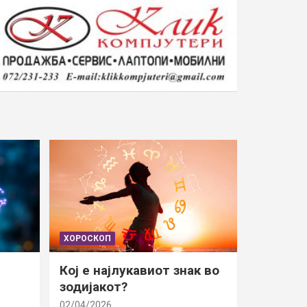
ХОРОСКОП
Кој е најлукавиот знак во
зодијакот?
02/04/2026