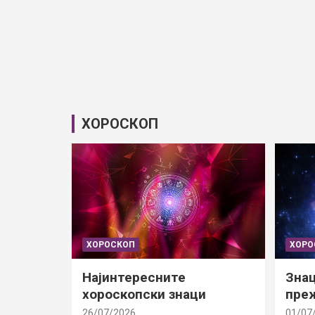
ХОРОСКОП
ХОРОСКОП
ХОРО
Најинтересните
Знац
хороскопски знаци
преж
26/07/2026
01/07