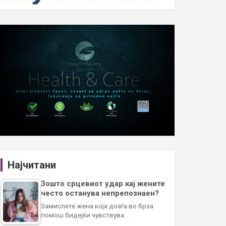
Најчитани
Зошто срцевиот удар кај жените
често останува непрепознаен?
Замислете жена која доаѓа во брза
помош бидејќи чувствува…