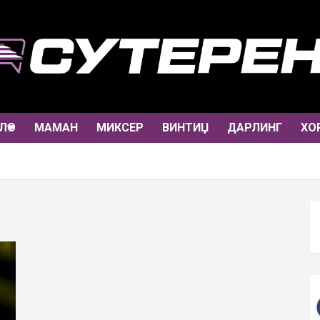
ЛО
МАМАН
МИКСЕР
ВИНТИЏ
ДАРЛИНГ
ХО