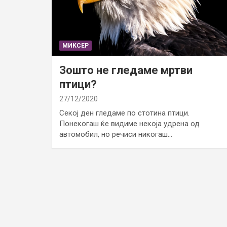
МИКСЕР
Зошто не гледаме мртви
птици?
27/12/2020
Секој ден гледаме по стотина птици.
Понекогаш ќе видиме некоја удрена од
автомобил, но речиси никогаш…