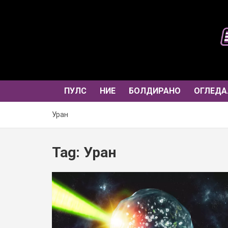
Skip
to
content
ПУЛС
НИЕ
БОЛДИРАНО
ОГЛЕДА
Уран
Tag:
Уран