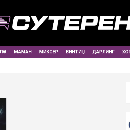
ЛО
МАМАН
МИКСЕР
ВИНТИЏ
ДАРЛИНГ
ХО