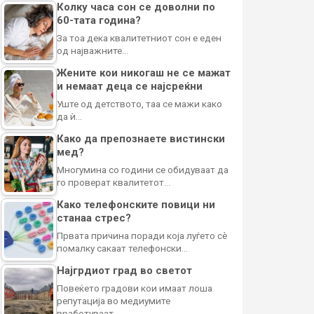
Колку часа сон се доволни по
60-тата година?
За тоа дека квалитетниот сон е еден
од најважните…
Жените кои никогаш не се мажат
и немаат деца се најсреќни
Уште од детството, таа се мажи како
да ѝ…
Како да препознаете вистински
мед?
Многумина со години се обидуваат да
го проверат квалитетот…
Како телефонските повици ни
станаа стрес?
Првата причина поради која луѓето сè
помалку сакаат телефонски…
Најгрдиот град во светот
Повеќето градови кои имаат лоша
репутација во медиумите
вработуваат…