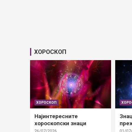
ХОРОСКОП
ХОРОСКОП
ХОРО
Најинтересните
Знац
хороскопски знаци
преж
26/07/2026
01/07