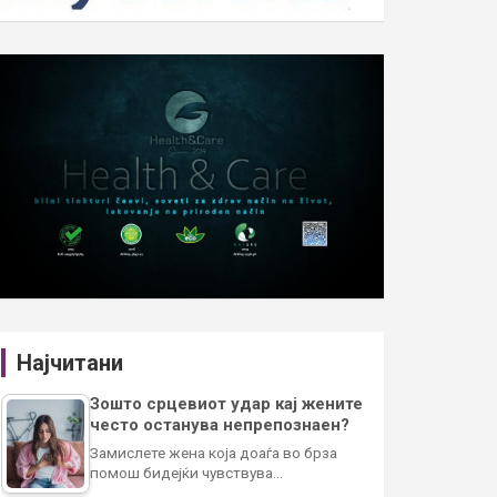
Најчитани
Зошто срцевиот удар кај жените
често останува непрепознаен?
Замислете жена која доаѓа во брза
помош бидејќи чувствува…