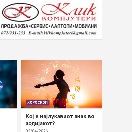
ХОРОСКОП
Кој е најлукавиот знак во
зодијакот?
02/04/2026