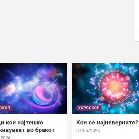
СКОП
ХОРОСКОП
и кои најтешко
Кои се најневерните?
ивуваат во бракот
07/05/2026
/2026