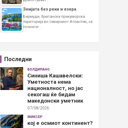
Земјата без реки и езера
Бермуди, британска прекуморска
територија во северниот Атлантик, се
познати…
Последни
БОЛДИРАНО
Синиша Кашавелски:
Уметноста нема
националност, но јас
секогаш ќе бидам
македонски уметник
07/08/2026
МИКСЕР
кој е осмиот континент?