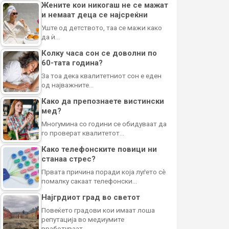
Жените кои никогаш не се мажат
и немаат деца се најсреќни
Уште од детството, таа се мажи како
да ѝ…
Колку часа сон се доволни по
60-тата година?
За тоа дека квалитетниот сон е еден
од најважните…
Како да препознаете вистински
мед?
Многумина со години се обидуваат да
го проверат квалитетот…
Како телефонските повици ни
станаа стрес?
Првата причина поради која луѓето сè
помалку сакаат телефонски…
Најгрдиот град во светот
Повеќето градови кои имаат лоша
репутација во медиумите
вработуваат…