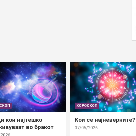
СКОП
ХОРОСКОП
и кои најтешко
Кои се најневерните?
ивуваат во бракот
07/05/2026
/2026