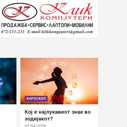
ХОРОСКОП
Кој е најлукавиот знак во
зодијакот?
02/04/2026