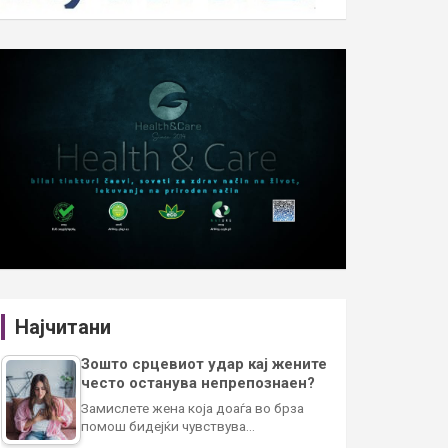
Најчитани
Зошто срцевиот удар кај жените
често останува непрепознаен?
Замислете жена која доаѓа во брза
помош бидејќи чувствува…