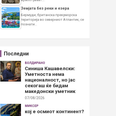
Земјата без реки и езера
Бермуди, британска прекуморска
територија во северниот Атлантик, се
познати…
Последни
БОЛДИРАНО
Синиша Кашавелски:
Уметноста нема
националност, но јас
секогаш ќе бидам
македонски уметник
07/08/2026
МИКСЕР
кој е осмиот континент?