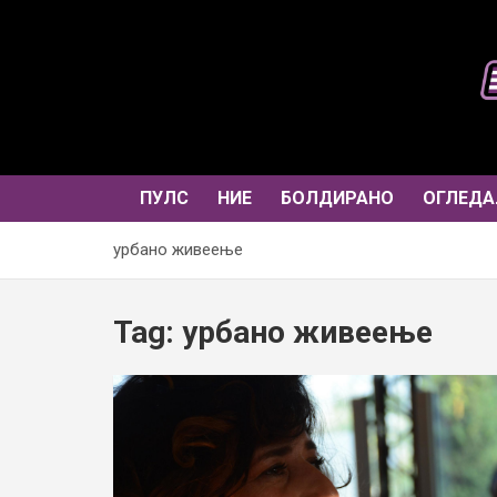
Skip
to
content
ПУЛС
НИЕ
БОЛДИРАНО
ОГЛЕДА
урбано живеење
Tag:
урбано живеење