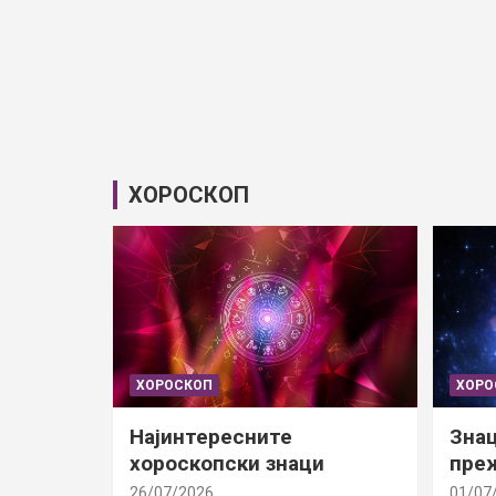
ХОРОСКОП
ХОРОСКОП
ХОРО
Најинтересните
Знац
хороскопски знаци
преж
26/07/2026
01/07