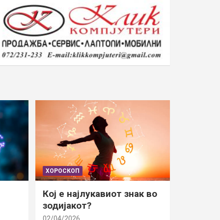
ХОРОСКОП
Кој е најлукавиот знак во
зодијакот?
02/04/2026