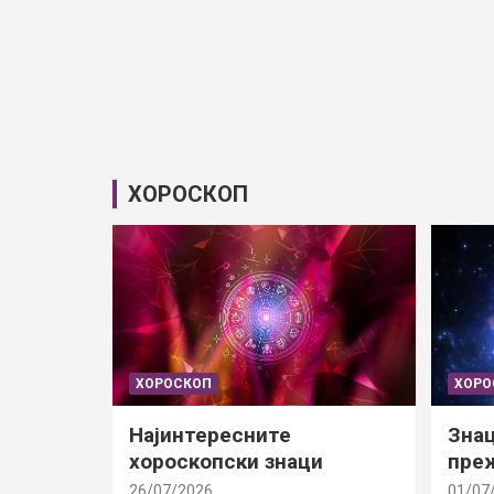
ХОРОСКОП
ХОРОСКОП
ХОРО
Најинтересните
Знац
хороскопски знаци
преж
26/07/2026
01/07