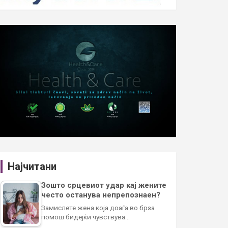
Најчитани
Зошто срцевиот удар кај жените
често останува непрепознаен?
Замислете жена која доаѓа во брза
помош бидејќи чувствува…