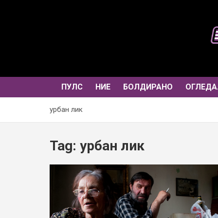
Skip
to
content
ПУЛС
НИЕ
БОЛДИРАНО
ОГЛЕДА
урбан лик
Tag:
урбан лик