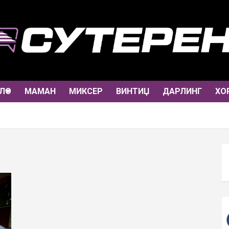
ЛО
МАМАН
МИКСЕР
ВИНТИЏ
ДАРЛИНГ
ХО