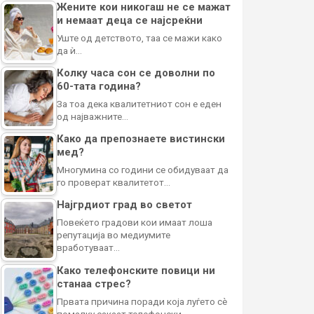
Жените кои никогаш не се мажат
и немаат деца се најсреќни
Уште од детството, таа се мажи како
да ѝ…
Колку часа сон се доволни по
60-тата година?
За тоа дека квалитетниот сон е еден
од најважните…
Како да препознаете вистински
мед?
Многумина со години се обидуваат да
го проверат квалитетот…
Најгрдиот град во светот
Повеќето градови кои имаат лоша
репутација во медиумите
вработуваат…
Како телефонските повици ни
станаа стрес?
Првата причина поради која луѓето сè
помалку сакаат телефонски…