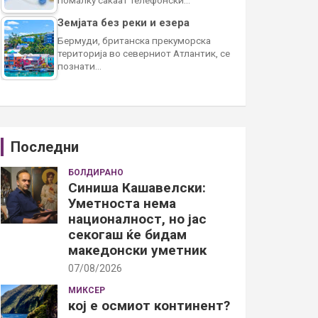
Земјата без реки и езера
Бермуди, британска прекуморска
територија во северниот Атлантик, се
познати…
Последни
БОЛДИРАНО
Синиша Кашавелски:
Уметноста нема
националност, но јас
секогаш ќе бидам
македонски уметник
07/08/2026
МИКСЕР
кој е осмиот континент?