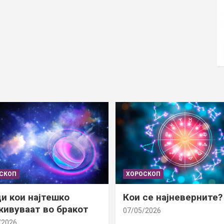
СКОП
ХОРОСКОП
и кои најтешко
Кои се најневерните?
ивуваат во бракот
07/05/2026
/2026