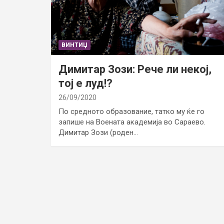
ВИНТИЏ
Димитар Зози: Рече ли некој,
тој е луд!?
26/09/2020
По средното образование, татко му ќе го
запише на Воената академија во Сараево.
Димитар Зози (роден…