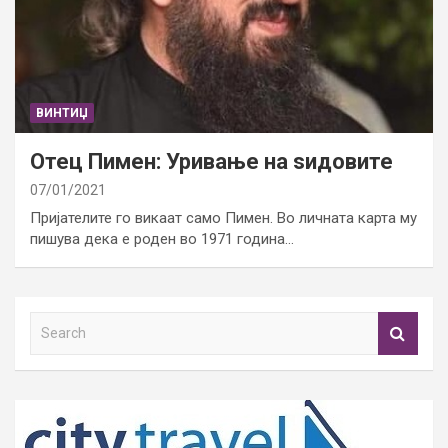
ВИНТИЏ
Отец Пимен: Уривање на ѕидовите
07/01/2021
Пријателите го викаат само Пимен. Во личната карта му
пишува дека е роден во 1971 година…
S
e
a
r
c
h