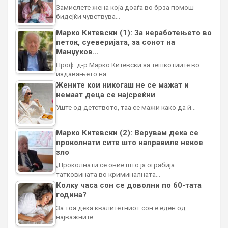
Замислете жена која доаѓа во брза помош
бидејќи чувствува…
Марко Китевски (1): За неработењето во
петок, суеверијата, за сонот на
Манџуков…
Проф. д-р Марко Китевски за тешкотиите во
издавањето на…
Жените кои никогаш не се мажат и
немаат деца се најсреќни
Уште од детството, таа се мажи како да ѝ…
Марко Китевски (2): Верувам дека се
проколнати сите што направиле некое
зло
„Проколнати се оние што ја ограбија
татковината во криминалната…
Колку часа сон се доволни по 60-тата
година?
За тоа дека квалитетниот сон е еден од
најважните…