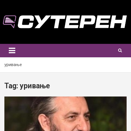
Skip
to
content
уривање
Tag:
уривање