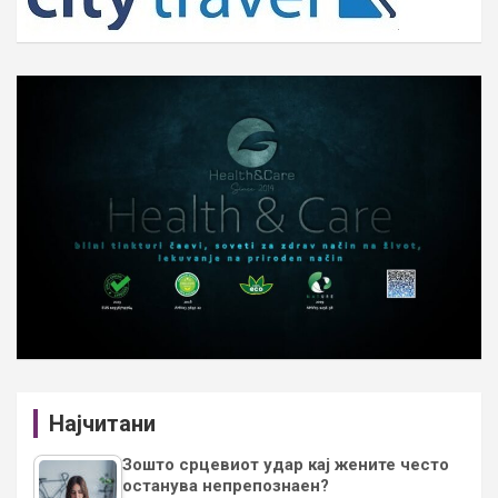
Најчитани
Зошто срцевиот удар кај жените често
останува непрепознаен?