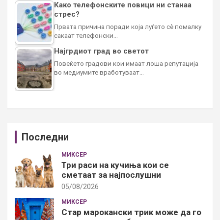
Како телефонските повици ни станаа
стрес?
Првата причина поради која луѓето сè помалку
сакаат телефонски…
Најгрдиот град во светот
Повеќето градови кои имаат лоша репутација
во медиумите вработуваат…
Последни
МИКСЕР
Три раси на кучиња кои се
сметаат за најпослушни
05/08/2026
МИКСЕР
Стар марокански трик може да го